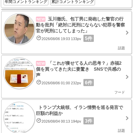
年間コメントランキング
累計コメントランキング
玉川徹氏、包丁男に発砲した警官の行
NEW
動を批判「絶対に死刑にならない犯罪を警察
官が死刑にしてしまった」
5件
2026/08/06 19:03 133pv
話題
「これが痩せてる人の思考？」赤福2
NEW
個を買ってきた夫に妻驚き SNSで共感の
声
6件
2026/08/06 01:00 232pv
フード
トランプ大統領、イラン情勢を巡る発言で
巨額の利益か
3件
2026/08/04 00:13 194pv
話題