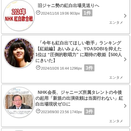
旧ジャニ勢の紅白出場見送りへ
1件
2024/11/16 19:06 903pv
エンタメ
「今年も紅白出てほしい歌手」ランキング
【紅組編】あいみょん、YOASOBIを抑えた
1位は “圧倒的歌唱力” に期待の歌姫【500人
にきいた】
3件
2024/10/26 16:44 1296pv
エンタメ
NHK会長、ジャニーズ所属タレントの今後
の起用「新規の出演依頼は当面行わない」紅
白出場現状ゼロに
3件
2023/09/30 23:56 1740pv
エンタメ