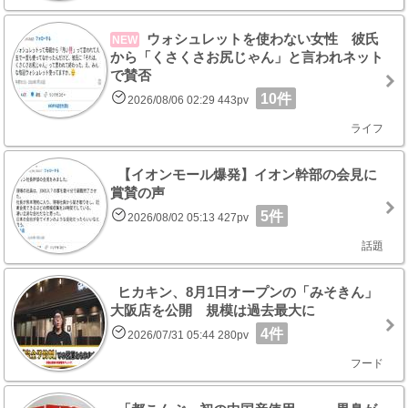
ウォシュレットを使わない女性 彼氏
NEW
から「くさくさお尻じゃん」と言われネット
で賛否
10件
2026/08/06 02:29 443pv
ライフ
【イオンモール爆発】イオン幹部の会見に
賞賛の声
5件
2026/08/02 05:13 427pv
話題
ヒカキン、8月1日オープンの「みそきん」
大阪店を公開 規模は過去最大に
4件
2026/07/31 05:44 280pv
フード