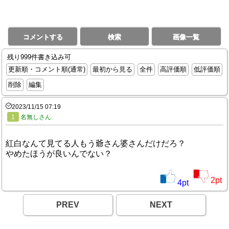
コメントする
検索
画像一覧
残り999件書き込み可
更新順・コメント順(通常)
最初から見る
全件
高評価順
低評価順
削除
編集
2023/11/15 07:19
1
名無しさん
紅白なんて見てる人もう爺さん婆さんだけだろ？
やめたほうが良いんでない？
2
pt
4
pt
PREV
NEXT