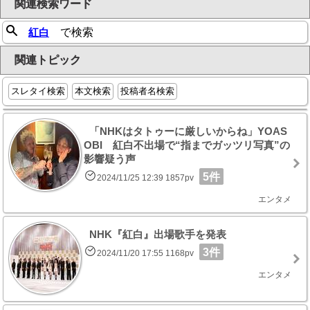
関連検索ワード
紅白
で検索
関連トピック
スレタイ検索
本文検索
投稿者名検索
「NHKはタトゥーに厳しいからね」YOAS
OBI 紅白不出場で“指までガッツリ写真”の
影響疑う声
5件
2024/11/25 12:39 1857pv
エンタメ
NHK『紅白』出場歌手を発表
3件
2024/11/20 17:55 1168pv
エンタメ