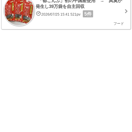
「都こんぶ」初の中国産使用 → 異臭が
発生し39万袋を自主回収
5件
2026/07/25 15:41 521pv
フード