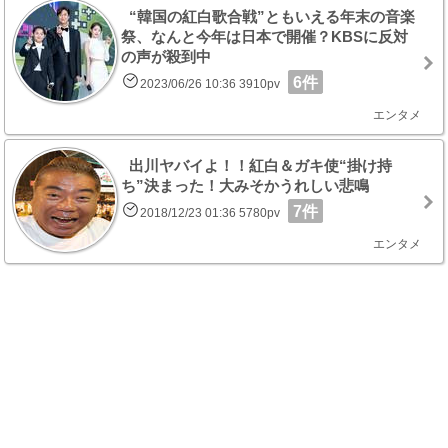
“韓国の紅白歌合戦”ともいえる年末の音楽
祭、なんと今年は日本で開催？KBSに反対
の声が殺到中
6件
2023/06/26 10:36 3910pv
エンタメ
出川ヤバイよ！！紅白＆ガキ使“掛け持
ち”決まった！大みそかうれしい悲鳴
7件
2018/12/23 01:36 5780pv
エンタメ