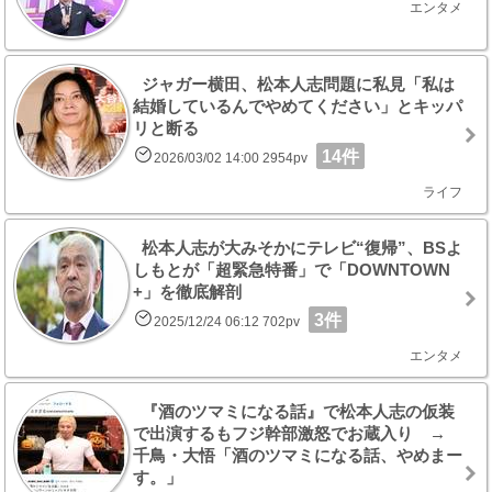
エンタメ
ジャガー横田、松本人志問題に私見「私は
結婚しているんでやめてください」とキッパ
リと断る
14件
2026/03/02 14:00 2954pv
ライフ
松本人志が大みそかにテレビ“復帰”、BSよ
しもとが「超緊急特番」で「DOWNTOWN
+」を徹底解剖
3件
2025/12/24 06:12 702pv
エンタメ
『酒のツマミになる話』で松本人志の仮装
で出演するもフジ幹部激怒でお蔵入り →
千鳥・大悟「酒のツマミになる話、やめまー
す。」