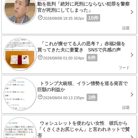
動を批判「絶対に死刑にならない犯罪を警察
官が死刑にしてしまった」
10件
2026/08/08 19:35 362pv
話題
「これが痩せてる人の思考？」赤福2個を
買ってきた夫に妻驚き SNSで共感の声
6件
2026/08/06 01:00 324pv
フード
トランプ大統領、イラン情勢を巡る発言で
巨額の利益か
3件
2026/08/04 00:13 235pv
話題
ウォシュレットを使わない女性 彼氏から
「くさくさお尻じゃん」と言われネットで賛
否