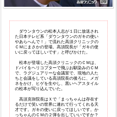
ダウンタウンの松本人志が１日に放送され
た日本テレビ系「ダウンタウンのガキの使い
やあらへんで！」で流れた高須クリニックの
ＣＭにまさかの登場。高須院長が「ガキの使
いに戻ってほしいです」と呼びかけた。
松本が登場した高須クリニックのＣＭは、
ドバイをヘリコプターで飛ぶお馴染みのＣＭ
で、ラグジュアリーな会議室で、現地の人た
ちと会議をしている高須院長の後ろに、メガ
ネをかけ、ヒゲを生やし、黒いヘアスタイル
の松本が写り込んでいた。
高須克弥院長はＸで「まっちゃんは存在す
るだけで笑いの世界に連れて行ってくれる天
才です。ガキの使いに戻ってほしいです。か
っちゃんのＣＭの２弾を出していいですか？