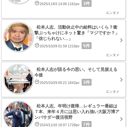
3件
2025/11/03 14:06 1161pv
エンタメ
松本人志、活動休止中の給料はいくら？衝
撃ぶっちゃけにネット驚き「マジですか？」
「信じられない…」
5件
2025/10/29 01:59 1210pv
エンタメ
松本人志が語る今の思い。そして見据える
今後
3件
2025/10/29 00:21 1642pv
エンタメ
松本人志、年明け復帰…レギュラー番組は
７本、来年４月には思い入れ強い大阪万博ア
ンバサダー復活視野
7件
2024/11/16 16:07 1728pv