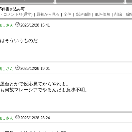
95件書き込み可
|
|
|
|
|
|
・コメント順(通常)
最初から見る
全件
高評価順
低評価順
削除
編
無しさん
2025/12/28 15:41
はそういうものだ
無しさん
2025/12/28 19:01
屋台とかで反応見てからやれよ。
も何故マレーシアでやるんだよ意味不明。
無しさん
2025/12/28 23:24