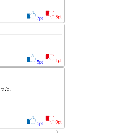
5
pt
7
pt
1
pt
5
pt
った。
0
pt
1
pt