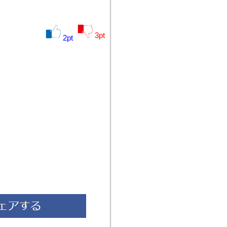
3
pt
2
pt