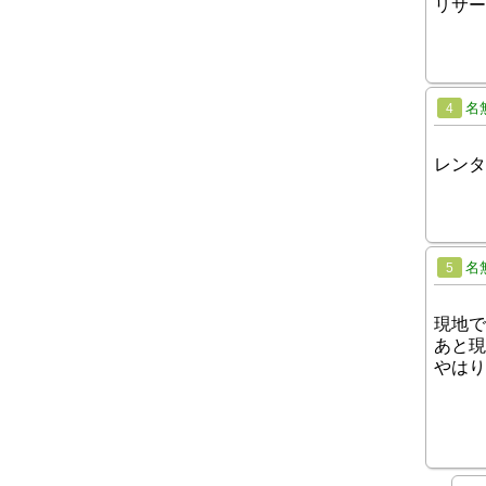
リサー
名
4
レンタ
名
5
現地で
あと現
やはり