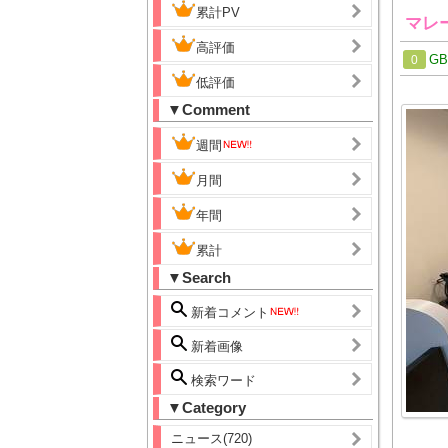
累計PV
マレ
高評価
G
0
低評価
▼Comment
週間
月間
年間
累計
▼Search
新着コメント
新着画像
検索ワード
▼Category
ニュース(720)