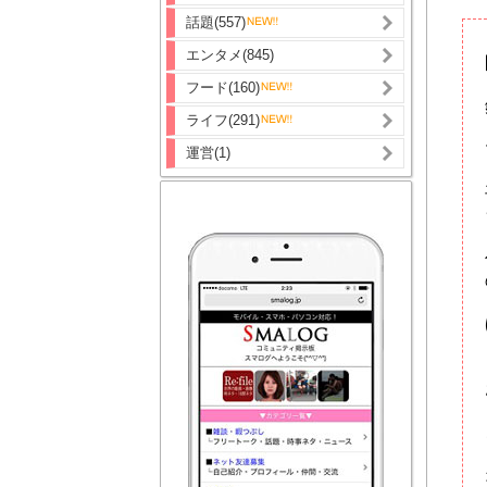
話題(557)
エンタメ(845)
フード(160)
ライフ(291)
運営(1)