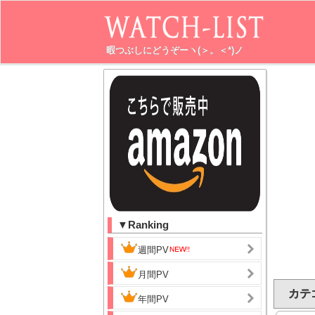
暇つぶしにどうぞーヽ(＞。＜*)ノ
▼Ranking
週間PV
月間PV
カテゴ
年間PV