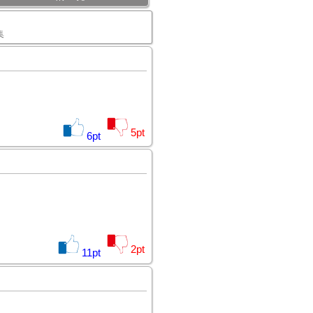
集
5
pt
6
pt
2
pt
11
pt