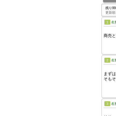
残り9
更新順
名
1
商売と
名
2
まずは
そもそ
名
3