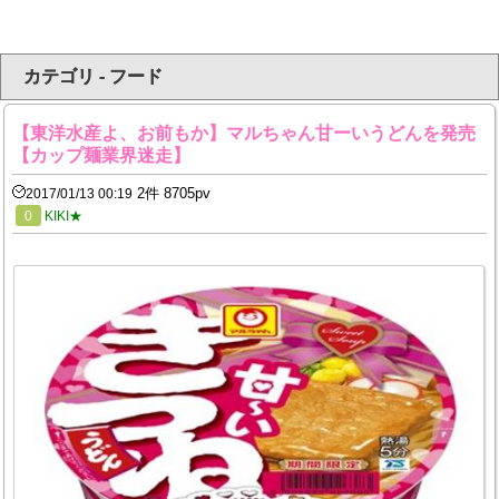
カテゴリ - フード
【東洋水産よ、お前もか】マルちゃん甘ーいうどんを発売
【カップ麺業界迷走】
2件 8705pv
2017/01/13 00:19
0
KIKI★