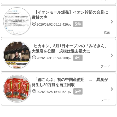
【イオンモール爆発】イオン幹部の会見に
賞賛の声
5件
2026/08/02 05:13 426pv
話題
ヒカキン、8月1日オープンの「みそきん」
大阪店を公開 規模は過去最大に
4件
2026/07/31 05:44 280pv
フード
「都こんぶ」初の中国産使用 → 異臭が
発生し39万袋を自主回収
5件
2026/07/25 15:41 521pv
フード