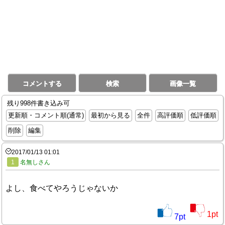
コメントする
検索
画像一覧
残り998件書き込み可
更新順・コメント順(通常)
最初から見る
全件
高評価順
低評価順
削除
編集
2017/01/13 01:01
1
名無しさん
よし、食べてやろうじゃないか
1
pt
7
pt