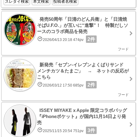
スレタイ検索
本文検索
投稿者名検索
発売50周年「日清のどん兵衛」と「日清焼
そばU.F.O.」が互いに“進撃”！ 特製だしソ
ースのコラボ商品を発売
2件
2026/04/13 20:18 474pv
フード
新発売「セブン‐イレブンよくばりサンド
メンチカツ＆たまご」 → ネットの反応が
こちら
2件
2026/03/12 17:50 685pv
フード
ISSEY MIYAKE x Apple 限定コラボバッグ
『iPhoneポケット』が国内11月14日より発
売
3件
2025/11/15 20:54 751pv