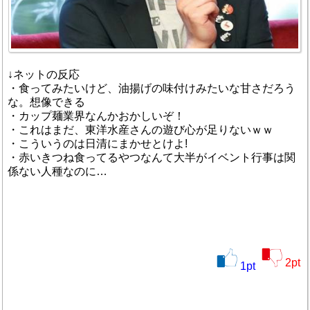
↓ネットの反応
・食ってみたいけど、油揚げの味付けみたいな甘さだろう
な。想像できる
・カップ麺業界なんかおかしいぞ！
・これはまだ、東洋水産さんの遊び心が足りないｗｗ
・こういうのは日清にまかせとけよ!
・赤いきつね食ってるやつなんて大半がイベント行事は関
係ない人種なのに…
2
pt
1
pt