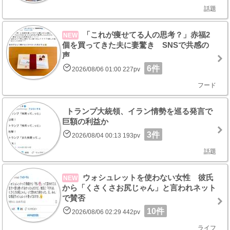
話題
「これが痩せてる人の思考？」赤福2
NEW
個を買ってきた夫に妻驚き SNSで共感の
声
6件
2026/08/06 01:00 227pv
フード
トランプ大統領、イラン情勢を巡る発言で
巨額の利益か
3件
2026/08/04 00:13 193pv
話題
ウォシュレットを使わない女性 彼氏
NEW
から「くさくさお尻じゃん」と言われネット
で賛否
10件
2026/08/06 02:29 442pv
ライフ