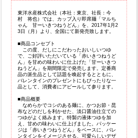
東洋水産株式会社（本社：東京、社長：今
村 将也）では、カップ入り即席麺「マルち
ゃん 甘ーいきつねうどん」を、2017年1月2
3日（月）より、全国にて新発売致します。
■商品コンセプト
この度、だしにこだわったおいしいつゆ
で、ご好評いただいている「赤いきつねうど
ん」を甘めの味わいに仕上げた「甘ーいきつ
ねうどん」を期間限定で発売します。定番商
品の派生品として話題を喚起するとともに、
バレンタインのプレゼントにもぴったりな一
品として、消費者にアピールして参ります。
■商品概要
なめらかでコシのある麺に、かつお節・昆
布などのだしを利かせた、淡口醤油仕立ての
つゆがよく絡みます。特製の液体つゆを加
え、甘めの味わいに仕上げました。パッケー
ジは「赤いきつねうどん」をベースに、バレ
ンタインをイメージさせる、可愛らしいデザ