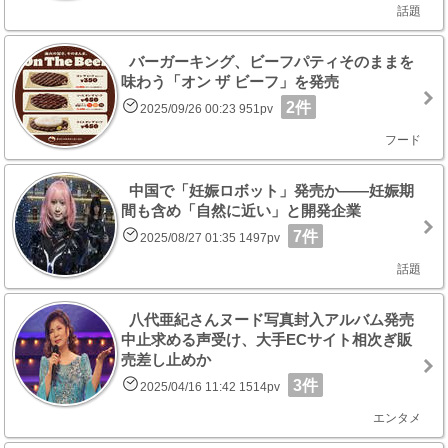
話題
バーガーキング、ビーフパティそのままを
味わう「オン ザ ビーフ」を発売
2件
2025/09/26 00:23 951pv
フード
中国で「妊娠ロボット」発売か――妊娠期
間も含め「自然に近い」と開発企業
7件
2025/08/27 01:35 1497pv
話題
八代亜紀さんヌード写真封入アルバム発売
中止求める声受け、大手ECサイト相次ぎ販
売差し止めか
3件
2025/04/16 11:42 1514pv
エンタメ