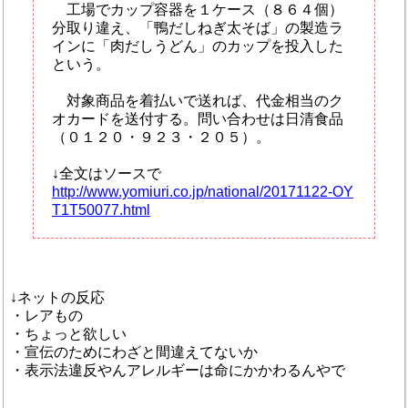
工場でカップ容器を１ケース（８６４個）
分取り違え、「鴨だしねぎ太そば」の製造ラ
インに「肉だしうどん」のカップを投入した
という。
対象商品を着払いで送れば、代金相当のク
オカードを送付する。問い合わせは日清食品
（０１２０・９２３・２０５）。
↓全文はソースで
http://www.yomiuri.co.jp/national/20171122-OY
T1T50077.html
↓ネットの反応
・レアもの
・ちょっと欲しい
・宣伝のためにわざと間違えてないか
・表示法違反やんアレルギーは命にかかわるんやで