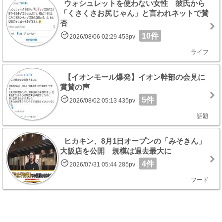
ウォシュレットを使わない女性 彼氏から
「くさくさお尻じゃん」と言われネットで賛
否
10件
2026/08/06 02:29 453pv
ライフ
【イオンモール爆発】イオン幹部の会見に
賞賛の声
5件
2026/08/02 05:13 435pv
話題
ヒカキン、8月1日オープンの「みそきん」
大阪店を公開 規模は過去最大に
4件
2026/07/31 05:44 285pv
フード