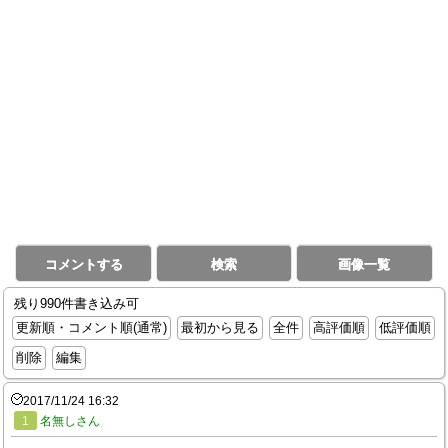
コメントする
検索
画像一覧
残り990件書き込み可
更新順・コメント順(通常)
最初から見る
全件
高評価順
低評価順
削除
編集
2017/11/24 16:32
1
名無しさん