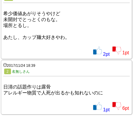
希少価値あがりそうやけど
未開封でとっとくのもな。
場所とるし。
あたし、カップ麺大好きやわ。
1
pt
2
pt
2017/11/24 18:39
2
名無しさん
日清の話題作りは露骨
アレルギー物質で人死が出るかも知れないのに
6
pt
1
pt