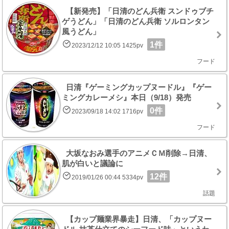
【新発売】「日清のどん兵衛 スンドゥブチ
ゲうどん」「日清のどん兵衛 ソルロンタン
風うどん」
1件
2023/12/12 10:05 1425pv
フード
日清『ゲーミングカップヌードル』『ゲー
ミングカレーメシ』本日（9/18）発売
0件
2023/09/18 14:02 1716pv
フード
大坂なおみ選手のアニメＣＭ削除→日清、
肌が白いと議論に
12件
2019/01/26 00:44 5334pv
話題
【カップ麺業界暴走】日清、「カップヌー