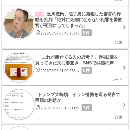
玉川徹氏、包丁男に発砲した警官の行
NEW
動を批判「絶対に死刑にならない犯罪を警察
官が死刑にしてしまった」
8件
2026/08/07 08:48 257pv
話題
「これが痩せてる人の思考？」赤福2個を
買ってきた夫に妻驚き SNSで共感の声
6件
2026/08/06 01:00 275pv
フード
トランプ大統領、イラン情勢を巡る発言で
巨額の利益か
3件
2026/08/04 00:13 211pv
話題