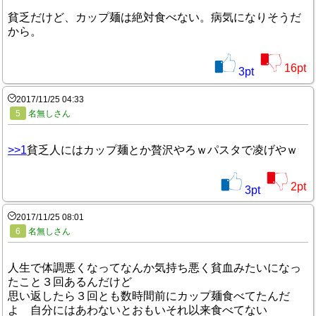
貧乏だけど、カップ麺は絶対食べない。病気になりそうだ
から。
16
pt
3
pt
2017/11/25 04:33
5
名無しさん
>>1
貧乏人にはカップ麺とか贅沢やろｗパスタで凌げやｗ
2
pt
3
pt
2017/11/25 08:01
6
名無しさん
人生で体調悪くなってなんか気持ち悪く貧血みたいになっ
たこと３回あるんだけど
思い返したら３回とも数時間前にカップ麺食べてたんだ
よ 自分にはあわないとおもいそれ以来食べてない