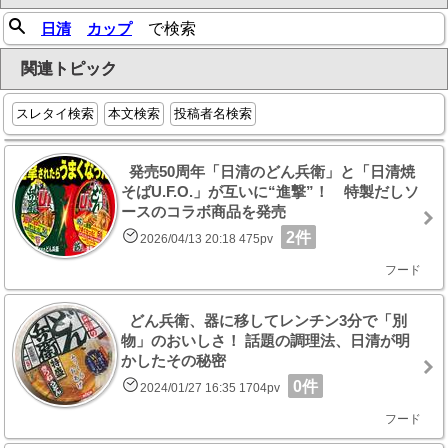
日清
カップ
で検索
関連トピック
スレタイ検索
本文検索
投稿者名検索
発売50周年「日清のどん兵衛」と「日清焼
そばU.F.O.」が互いに“進撃”！ 特製だしソ
ースのコラボ商品を発売
2件
2026/04/13 20:18 475pv
フード
どん兵衛、器に移してレンチン3分で「別
物」のおいしさ！ 話題の調理法、日清が明
かしたその秘密
0件
2024/01/27 16:35 1704pv
フード