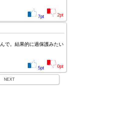
2
pt
7
pt
んで。結果的に過保護みたい
0
pt
5
pt
NEXT