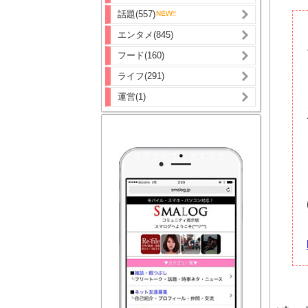
話題(557)
エンタメ(845)
フード(160)
ライフ(291)
運営(1)