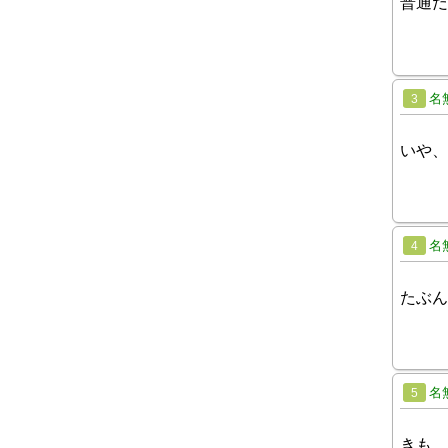
普通だ
名
3
いや、
名
4
たぶん
名
5
きも