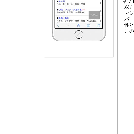
↓ネッ
・双方
・マジ
・パー
・性と
・この