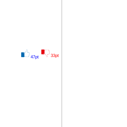
33
pt
47
pt