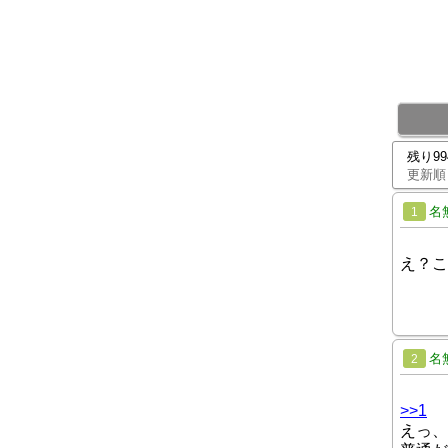
残り9
更新順
名
1
え？こ
名
2
>>1
えっ、