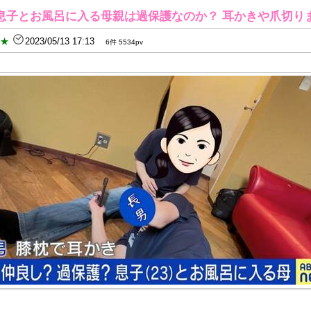
歳息子とお風呂に入る母親は過保護なのか？ 耳かきや爪切り
B★
2023/05/13 17:13
6件 5534pv