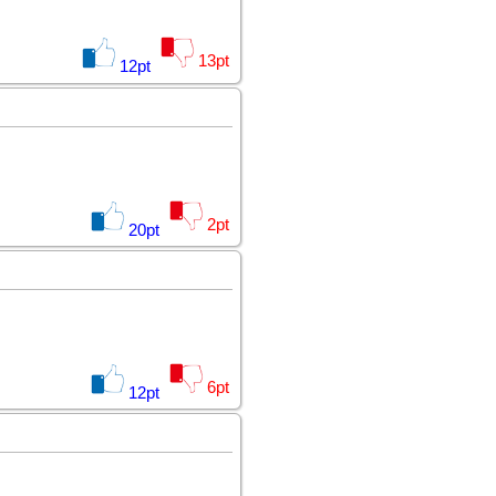
13
pt
12
pt
2
pt
20
pt
6
pt
12
pt