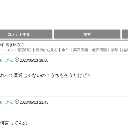
コメントする
検索
94件書き込み可
|
|
|
|
|
|
・コメント順(通常)
最初から見る
全件
高評価順
低評価順
削除
編
無しさん
2023/05/13 19:50
れって普通じゃないの？うちもそうだけど？
無しさん
2023/05/13 21:43
何言ってんの