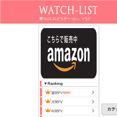
暇つぶしにどうぞーヽ(＞。＜*)ノ
▼Ranking
週間PV
月間PV
カテゴ
年間PV