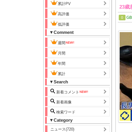
累計PV
23
高評価
G
0
低評価
▼Comment
週間
月間
年間
累計
▼Search
新着コメント
新着画像
検索ワード
▼Category
ニュース(720)