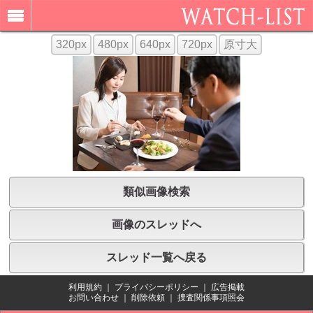
320px
480px
640px
720px
原寸大
類似画像検索
画像のスレッドへ
スレッド一覧へ戻る
利用規約
｜
プライバシーポリシー
｜
広告掲載
お問い合わせ
｜
削除依頼
｜
捜査関係事項照会