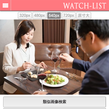
320px
480px
640px
720px
原寸大
類似画像検索