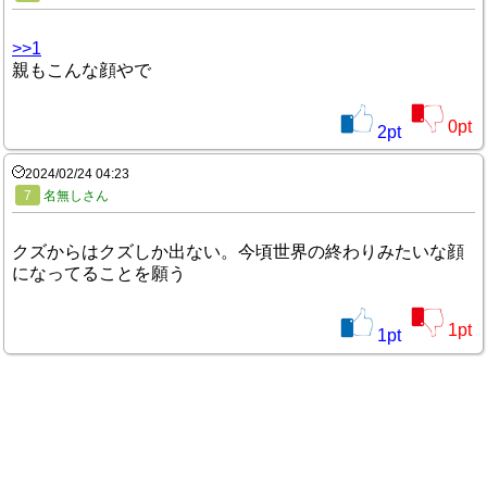
>>1
親もこんな顔やで
0
pt
2
pt
2024/02/24 04:23
7
名無しさん
クズからはクズしか出ない。今頃世界の終わりみたいな顔
になってることを願う
1
pt
1
pt