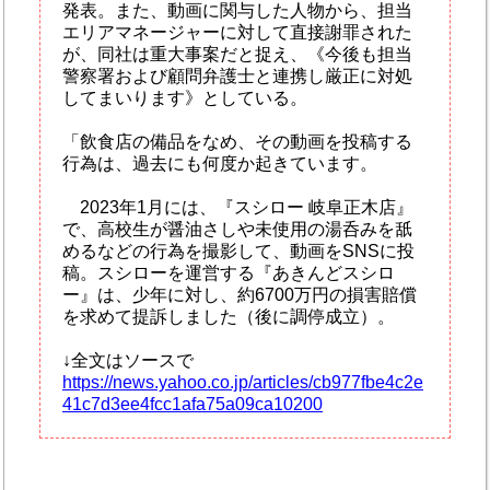
発表。また、動画に関与した人物から、担当
エリアマネージャーに対して直接謝罪された
が、同社は重大事案だと捉え、《今後も担当
警察署および顧問弁護士と連携し厳正に対処
してまいります》としている。
「飲食店の備品をなめ、その動画を投稿する
行為は、過去にも何度か起きています。
2023年1月には、『スシロー 岐阜正木店』
で、高校生が醤油さしや未使用の湯呑みを舐
めるなどの行為を撮影して、動画をSNSに投
稿。スシローを運営する『あきんどスシロ
ー』は、少年に対し、約6700万円の損害賠償
を求めて提訴しました（後に調停成立）。
↓全文はソースで
https://news.yahoo.co.jp/articles/cb977fbe4c2e
41c7d3ee4fcc1afa75a09ca10200