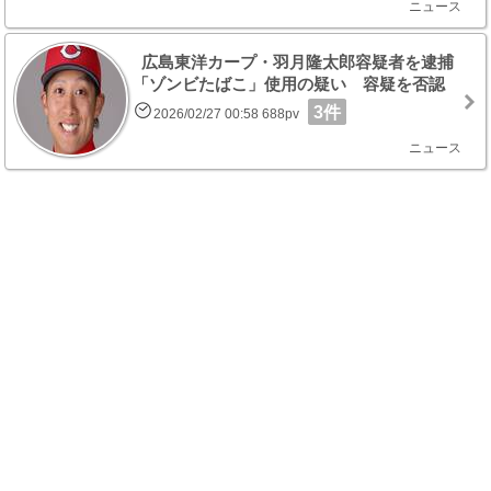
ニュース
広島東洋カープ・羽月隆太郎容疑者を逮捕
「ゾンビたばこ」使用の疑い 容疑を否認
3件
2026/02/27 00:58 688pv
ニュース