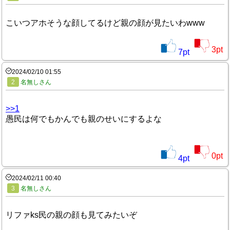
こいつアホそうな顔してるけど親の顔が見たいわwww
3
pt
7
pt
2024/02/10 01:55
2
名無しさん
>>1
愚民は何でもかんでも親のせいにするよな
0
pt
4
pt
2024/02/11 00:40
3
名無しさん
リファks民の親の顔も見てみたいぞ