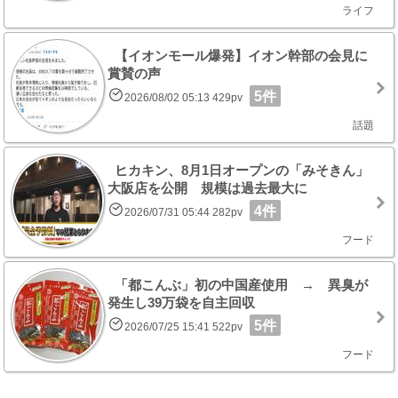
ライフ
【イオンモール爆発】イオン幹部の会見に
賞賛の声
5件
2026/08/02 05:13 429pv
話題
ヒカキン、8月1日オープンの「みそきん」
大阪店を公開 規模は過去最大に
4件
2026/07/31 05:44 282pv
フード
「都こんぶ」初の中国産使用 → 異臭が
発生し39万袋を自主回収
5件
2026/07/25 15:41 522pv
フード