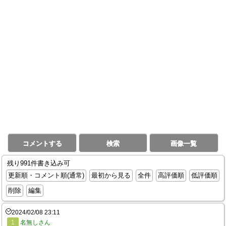
コメントする
検索
画像一覧
残り991件書き込み可
更新順・コメント順(通常)
最初から見る
全件
高評価順
低評価順
削除
編集
2024/02/08 23:11
1
名無しさん