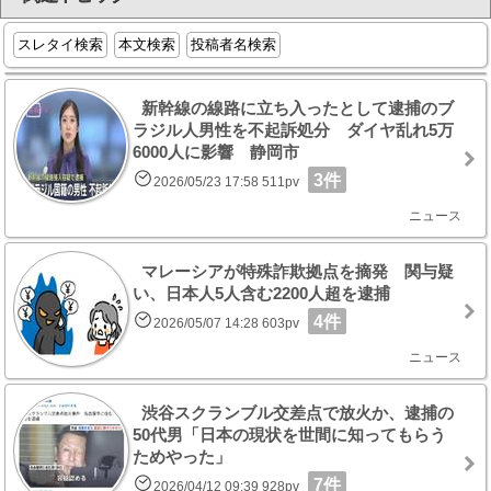
スレタイ検索
本文検索
投稿者名検索
新幹線の線路に立ち入ったとして逮捕のブ
ラジル人男性を不起訴処分 ダイヤ乱れ5万
6000人に影響 静岡市
3件
2026/05/23 17:58 511pv
ニュース
マレーシアが特殊詐欺拠点を摘発 関与疑
い、日本人5人含む2200人超を逮捕
4件
2026/05/07 14:28 603pv
ニュース
渋谷スクランブル交差点で放火か、逮捕の
50代男「日本の現状を世間に知ってもらう
ためやった」
7件
2026/04/12 09:39 928pv