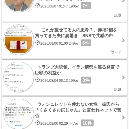
7件
2026/08/07 01:47 190pv
話題
「これが痩せてる人の思考？」赤福2個を
買ってきた夫に妻驚き SNSで共感の声
6件
2026/08/06 01:00 249pv
フード
トランプ大統領、イラン情勢を巡る発言で
巨額の利益か
3件
2026/08/04 00:13 199pv
話題
ウォシュレットを使わない女性 彼氏から
「くさくさお尻じゃん」と言われネットで賛
否
10件
2026/08/06 02:29 447pv