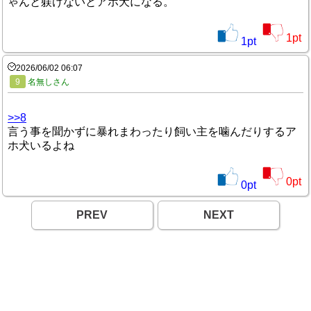
ゃんと躾けないとアホ犬になる。
1
pt
1
pt
2026/06/02 06:07
9
名無しさん
>>8
言う事を聞かずに暴れまわったり飼い主を噛んだりするア
ホ犬いるよね
0
pt
0
pt
PREV
NEXT