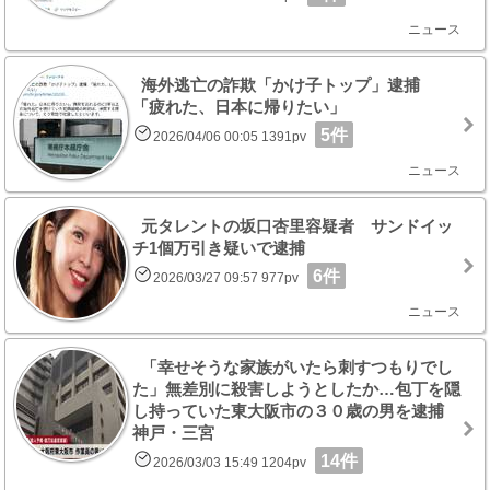
ニュース
海外逃亡の詐欺「かけ子トップ」逮捕
「疲れた、日本に帰りたい」
5件
2026/04/06 00:05 1391pv
ニュース
元タレントの坂口杏里容疑者 サンドイッ
チ1個万引き疑いで逮捕
6件
2026/03/27 09:57 977pv
ニュース
「幸せそうな家族がいたら刺すつもりでし
た」無差別に殺害しようとしたか…包丁を隠
し持っていた東大阪市の３０歳の男を逮捕
神戸・三宮
14件
2026/03/03 15:49 1204pv