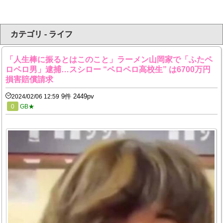
カテゴリ - ライフ
「人生棒に振るとはこのこと」ラーメン山岡家で「ふたペ
ロペロ男」逮捕…スシロー “ペロペロ高校生” は6700万円
損害賠償請求
9件 2449pv
2024/02/06 12:59
0
GB★