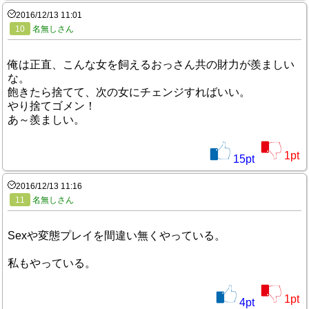
2016/12/13 11:01
10
名無しさん
俺は正直、こんな女を飼えるおっさん共の財力が羨ましい
な。
飽きたら捨てて、次の女にチェンジすればいい。
やり捨てゴメン！
あ～羨ましい。
1
pt
15
pt
2016/12/13 11:16
11
名無しさん
Sexや変態プレイを間違い無くやっている。
私もやっている。
1
pt
4
pt