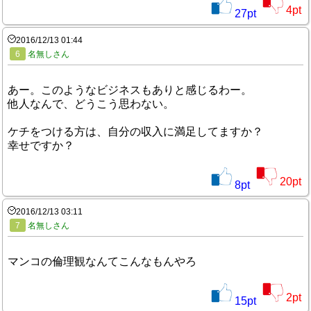
4
pt
27
pt
2016/12/13 01:44
6
名無しさん
あー。このようなビジネスもありと感じるわー。
他人なんで、どうこう思わない。
ケチをつける方は、自分の収入に満足してますか？
幸せですか？
20
pt
8
pt
2016/12/13 03:11
7
名無しさん
マンコの倫理観なんてこんなもんやろ
2
pt
15
pt