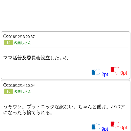
2016/12/13 20:37
15
名無しさん
ママ活普及委員会設立したいな
0
pt
2
pt
2016/12/14 10:04
16
名無しさん
うそウソ。プラトニックな訳ない。ちゃんと働け。ババア
になったら捨てられる。
0
pt
9
pt