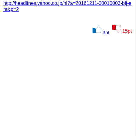
http://headlines.yahoo.co.jp/hl?a=20161211-00010003-bfj-e
nt&p=2
15
pt
3
pt