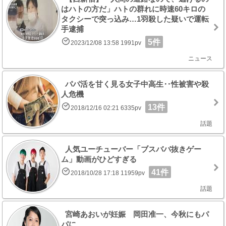
はハトの方だ」ハトの群れに時速60キロの
タクシーで突っ込み…1羽殺した疑いで運転
手逮捕
5件
2023/12/08 13:58 1991pv
ニュース
パパ活を甘く見る女子中高生‥性被害や殺
人危機
13件
2018/12/16 02:21 6335pv
話題
人気ユーチューバー「ブスババ抜きゲー
ム」動画がひどすぎる
41件
2018/10/28 17:18 11959pv
話題
宮崎あおいが妊娠 岡田准一、今秋にもパ
パに