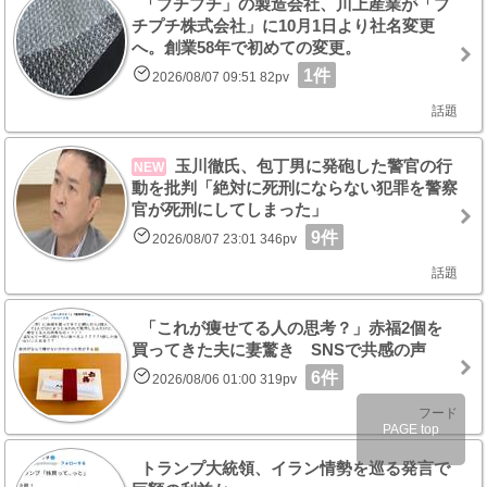
「プチプチ」の製造会社、川上産業が「プ
チプチ株式会社」に10月1日より社名変更
へ。創業58年で初めての変更。
1件
2026/08/07 09:51 82pv
話題
玉川徹氏、包丁男に発砲した警官の行
NEW
動を批判「絶対に死刑にならない犯罪を警察
官が死刑にしてしまった」
9件
2026/08/07 23:01 346pv
話題
「これが痩せてる人の思考？」赤福2個を
買ってきた夫に妻驚き SNSで共感の声
6件
2026/08/06 01:00 319pv
フード
PAGE top
トランプ大統領、イラン情勢を巡る発言で