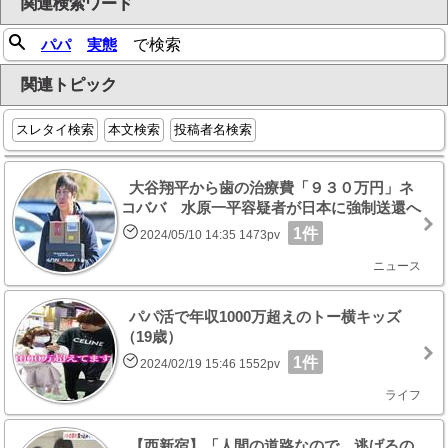
関連検索ワード
パパ
実態
で検索
関連トピック
スレタイ検索
本文検索
投稿者名検索
大谷翔平から歯の治療費「９３０万円」ネ
コババ 水原一平容疑者が日本に強制送還へ
1件
2024/05/10 14:35 1473pv
ニュース
パパ活で年収1000万超えのトー横キッズ
（19歳）
1件
2024/02/19 15:46 1552pv
ライフ
【西新宿】「人間の道路なので、逃げるの