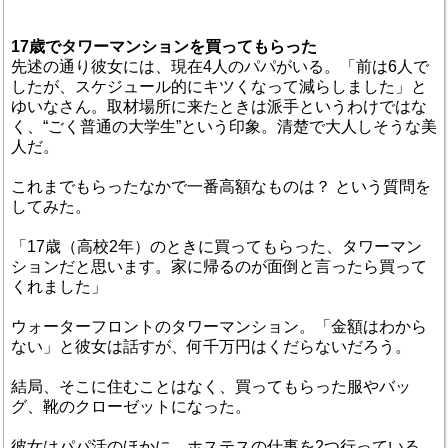
17歳でタワーマンションを買ってもらった
先述の通り彼女には、現在4人のパパがいる。「前は6人で
したが、スケジュール的にキツくなって減らしました」と
ゆいなさん。取材場所に来たときは派手というわけではな
く、“ごく普通の大学生”という印象。清楚で大人しそうな美
人だ。
これまでもらったなかで一番高額なものは？ という質問を
してみた。
「17歳（高校2年）のときに買ってもらった、タワーマン
ションだと思います。家に帰るのが面倒と言ったら買って
くれました」
ウォーターフロントのタワーマンション。「金額はわから
ない」と彼女は話すが、何千万円はくだらないだろう。
結局、そこに住むことはなく、買ってもらった服やバッ
グ、靴のクローゼットになった。
彼女はパパ活のほかに、ホステスの仕事を2つ行っている。