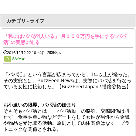
カテゴリ - ライフ
「私にはパパが4人いる」 月１００万円を手にする“パパ
活”の実態に迫る
24件 28358pv
2016/12/12 22:10
0
SAYA★
「パパ活」という言葉が広まってから、1年以上が経った。
その実態とは。BuzzFeed Newsは、実際にパパ活を行なっ
ている女性に接触した。【BuzzFeed Japan / 播磨谷拓巳】
お小遣いの限界、パパ活の始まり
そもそもパパ活とは、「パパ活動」の略称。交際関係は持
たず、食事や買い物などデートをして女性が男性から金銭
や物品を受け取る活動。原則として肉体関係はなく、プラ
トニックな関係とされる。