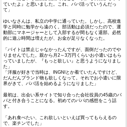
ていたよ』と思いました。これ、パパ活っていうんだっ
て」
ゆいなさんは、私立の中学に通っていた。しかし、高校進
学と同時に勉学から遠のく。部活動は必須だったので、運
動部にマネージャーとして入部するが間もなく退部。必然
的に遊ぶ時間は増えたが、お金が足りなくなった。
「バイトは禁止じゃなかったんですが、面倒だったのでや
りませんでした。親から月2～3万円くらいお小遣いはもら
っていましたが、『もっと欲しい』と思うようになりまし
た」
「洋服が好きで当時は、INGNIとか着ていたんですけど、
だんだんブランド物も欲しくなって。それでお小遣いに限
界がきて、パパ活を始めるようになりました」
最初は、出会い系サイトで知り合った会社役員の45歳のパ
パと付き合うことになる。初めてのパパの感想をこう話
す。
「あれ食べたい、これ欲しいといえば買ってもらえるの
で、楽チンでした」