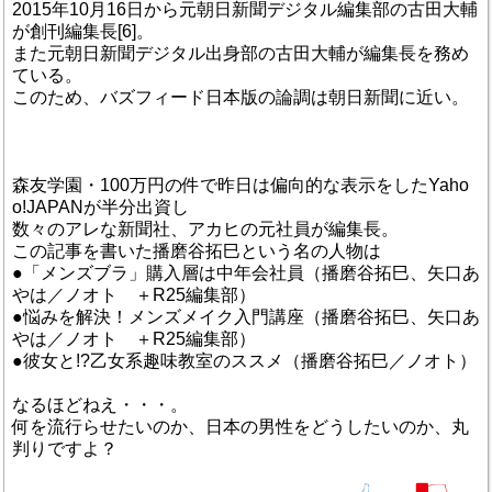
2015年10月16日から元朝日新聞デジタル編集部の古田大輔
が創刊編集長[6]。
また元朝日新聞デジタル出身部の古田大輔が編集長を務め
ている。
このため、バズフィード日本版の論調は朝日新聞に近い。
森友学園・100万円の件で昨日は偏向的な表示をしたYaho
o!JAPANが半分出資し
数々のアレな新聞社、アカヒの元社員が編集長。
この記事を書いた播磨谷拓巳という名の人物は
●「メンズブラ」購入層は中年会社員（播磨谷拓巳、矢口あ
やは／ノオト ＋R25編集部）
●悩みを解決！メンズメイク入門講座（播磨谷拓巳、矢口あ
やは／ノオト ＋R25編集部）
●彼女と!?乙女系趣味教室のススメ（播磨谷拓巳／ノオト）
なるほどねえ・・・。
何を流行らせたいのか、日本の男性をどうしたいのか、丸
判りですよ？