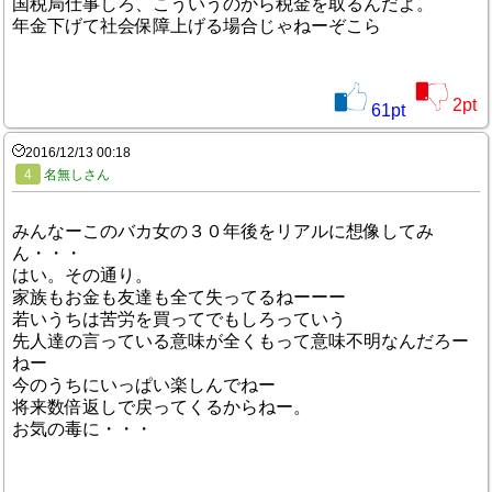
国税局仕事しろ、こういうのから税金を取るんだよ。
年金下げて社会保障上げる場合じゃねーぞこら
2
pt
61
pt
2016/12/13 00:18
4
名無しさん
みんなーこのバカ女の３０年後をリアルに想像してみ
ん・・・
はい。その通り。
家族もお金も友達も全て失ってるねーーー
若いうちは苦労を買ってでもしろっていう
先人達の言っている意味が全くもって意味不明なんだろー
ねー
今のうちにいっぱい楽しんでねー
将来数倍返しで戻ってくるからねー。
お気の毒に・・・