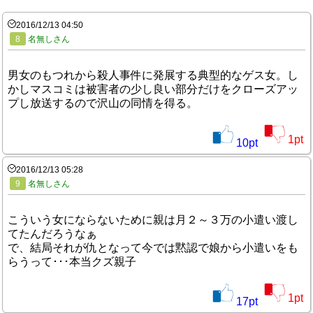
2016/12/13 04:50
8
名無しさん
男女のもつれから殺人事件に発展する典型的なゲス女。し
かしマスコミは被害者の少し良い部分だけをクローズアッ
プし放送するので沢山の同情を得る。
1
pt
10
pt
2016/12/13 05:28
9
名無しさん
こういう女にならないために親は月２～３万の小遣い渡し
てたんだろうなぁ
で、結局それが仇となって今では黙認で娘から小遣いをも
らうって･･･本当クズ親子
1
pt
17
pt