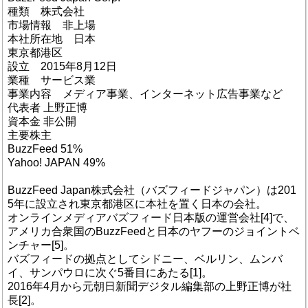
種類 株式会社
市場情報 非上場
本社所在地 日本
東京都港区
設立 2015年8月12日
業種 サービス業
事業内容 メディア事業、インターネット広告事業など
代表者 上野正博
資本金 非公開
主要株主
BuzzFeed 51%
Yahoo! JAPAN 49%
BuzzFeed Japan株式会社（バズフィードジャパン）は201
5年に設立され東京都港区に本社を置く日本の会社。
オンラインメディアバズフィード日本版の運営会社[4]で、
アメリカ合衆国のBuzzFeedと日本のヤフーのジョイントベ
ンチャー[5]。
バズフィードの拠点としてシドニー、ベルリン、ムンバ
イ、サンパウロに次ぐ5番目にあたる[1]。
2016年4月から元朝日新聞デジタル編集部の上野正博が社
長[2]。