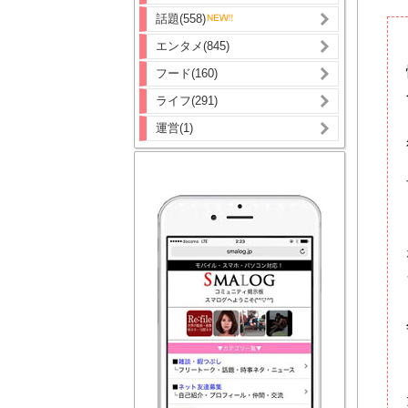
話題(558)
エンタメ(845)
フード(160)
ライフ(291)
運営(1)