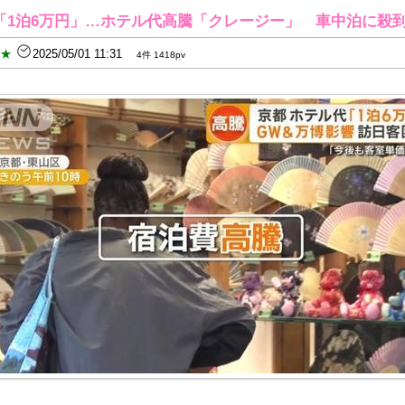
1泊6万円」…ホテル代高騰「クレージー」 車中泊に殺到 1
B★
2025/05/01 11:31
4件 1418pv