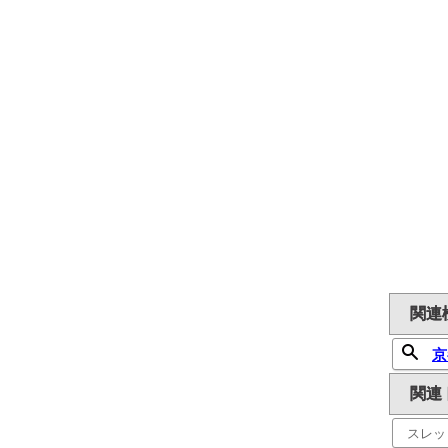
関連
京
関連
スレッ