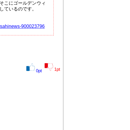
そこにゴールデンウィ
しているのです。
tvasahinews-900023796
1
pt
0
pt