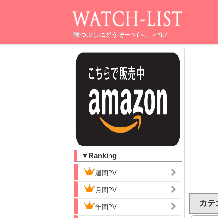
暇つぶしにどうぞーヽ(＞。＜*)ノ
▼Ranking
週間PV
月間PV
カテゴ
年間PV