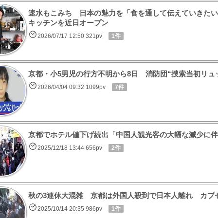
速水もこみち 日本の魅力を「食を通して伝えていきたい
キッチンを近日オープン
2026/07/17 12:50 321pv
1件
京都・小5男児の行方不明から8日 消防団“捜索当初リュ
2026/04/04 09:32 1099pv
7件
京都でホテル値下げ続出「中国人観光客の大幅な減少に伴
2025/12/18 13:44 656pv
2件
秋の3連休大混雑 京都は外国人殺到で日本人離れ カプセ
2025/10/14 20:35 986pv
1件