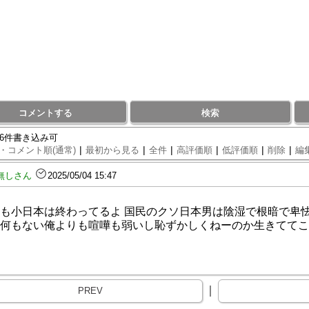
コメントする
検索
96件書き込み可
|
|
|
|
|
|
・コメント順(通常)
最初から見る
全件
高評価順
低評価順
削除
編
無しさん
2025/05/04 15:47
も小日本は終わってるよ 国民のクソ日本男は陰湿で根暗で卑
何もない俺よりも喧嘩も弱いし恥ずかしくねーのか生きててこ
｜
PREV