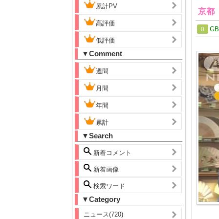
累計PV
京都「
高評価
G
0
低評価
▼Comment
週間
月間
年間
累計
▼Search
新着コメント
新着画像
検索ワード
▼Category
ニュース(720)