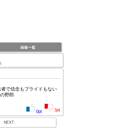
画像一覧
集
怯者で信念もプライドもない
の野郎
3
pt
0
pt
NEXT