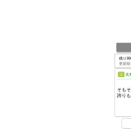
残り9
更新順
名
3
そもそ
誇りも