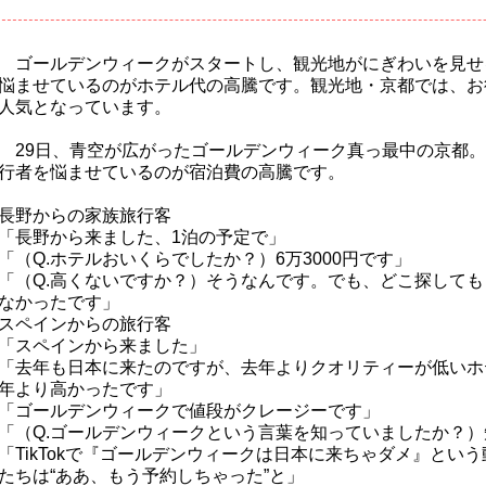
ゴールデンウィークがスタートし、観光地がにぎわいを見せ
悩ませているのがホテル代の高騰です。観光地・京都では、お
人気となっています。
29日、青空が広がったゴールデンウィーク真っ最中の京都。
行者を悩ませているのが宿泊費の高騰です。
長野からの家族旅行客
「長野から来ました、1泊の予定で」
「（Q.ホテルおいくらでしたか？）6万3000円です」
「（Q.高くないですか？）そうなんです。でも、どこ探して
なかったです」
スペインからの旅行客
「スペインから来ました」
「去年も日本に来たのですが、去年よりクオリティーが低いホ
年より高かったです」
「ゴールデンウィークで値段がクレージーです」
「（Q.ゴールデンウィークという言葉を知っていましたか？
「TikTokで『ゴールデンウィークは日本に来ちゃダメ』とい
たちは“ああ、もう予約しちゃった”と」