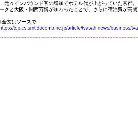
元々インバウンド客の増加でホテル代が上がっていた京都。
ークと大阪・関西万博が加わったことで、さらに宿泊費が高騰
↓全文はソースで
https://topics.smt.docomo.ne.jp/article/tvasahinews/business/