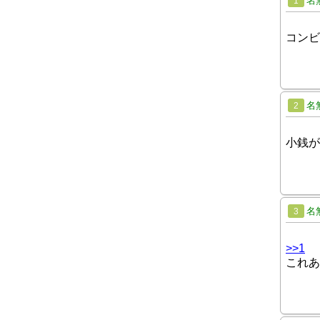
名
1
コンビ
名
2
小銭が
名
3
>>1
これあ