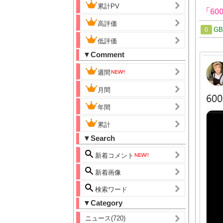
累計PV
「60
高評価
G
0
低評価
▼Comment
週間
月間
年間
累計
▼Search
新着コメント
新着画像
検索ワード
▼Category
ニュース(720)