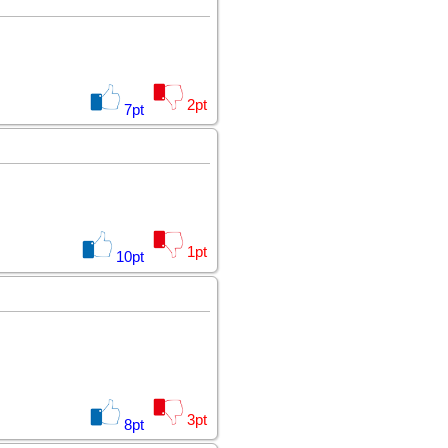
2
pt
7
pt
1
pt
10
pt
3
pt
8
pt