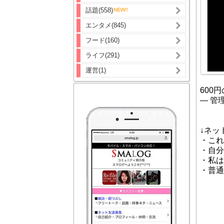
話題(558)
エンタメ(845)
フード(160)
ライフ(291)
運営(1)
600
— 管理人
↓ネッ
・これ
・自分
・私は
・普通