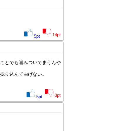
14
pt
5
pt
ことでも噛みついてまうんや
捻り込んで曲げない。
3
pt
5
pt