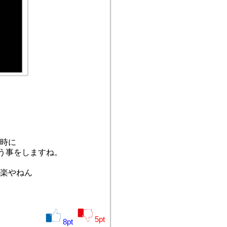
時に
う事をしますね。
楽やねん
5
pt
8
pt