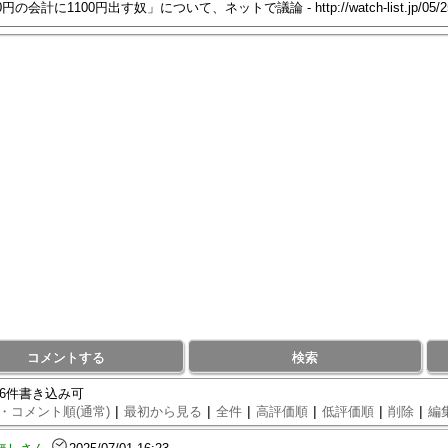
コメントする
検索
86件書き込み可
|
|
|
|
|
|
・コメント順(通常)
最初から見る
全件
高評価順
低評価順
削除
編