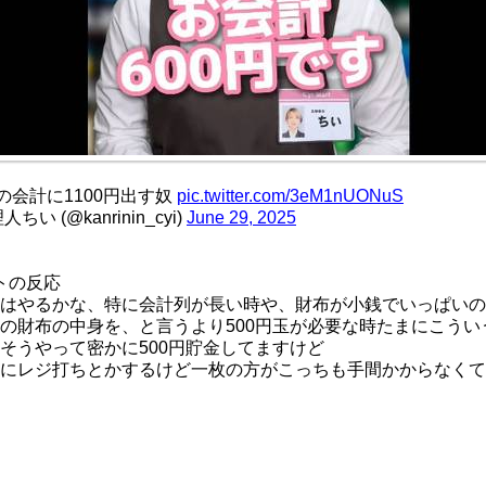
円の会計に1100円出す奴
pic.twitter.com/3eM1nUONuS
ちい (@kanrinin_cyi)
June 29, 2025
トの反応
はやるかな、特に会計列が長い時や、財布が小銭でいっぱいの
の財布の中身を、と言うより500円玉が必要な時たまにこうい
そうやって密かに500円貯金してますけど
にレジ打ちとかするけど一枚の方がこっちも手間かからなくて