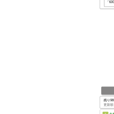
残り9
更新順