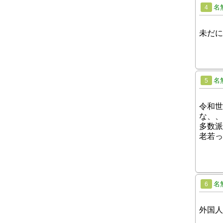
名
4
未だに
名
5
令和世
な、、
多数派
老若っ
名
6
外国人