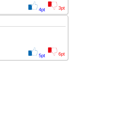
3
pt
4
pt
6
pt
5
pt