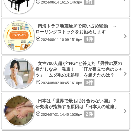
0件
2024/08/14 16:15 1463pv
南海トラフ地震騒ぎで買い占め騒動 →
ローリングストックをお勧めします
4件
2024/08/11 10:09 1519pv
女性700人超が“NG”と答えた「男性の夏の
身だしなみ」発表！ 「汗が目立つ色のシャ
ツ」「ムダ毛の未処理」を超えたのは？
3件
2024/08/02 00:45 1610pv
日本は「世界で最も助け合わない国」？
研究者が指摘する原因は「日本人の遠慮」
2件
2024/07/31 14:40 1536pv