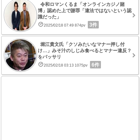
令和ロマンくるま「オンラインカジノ賭
博」認めた上で謝罪「違法ではないという認
識だった」
3件
2025/02/18 07:49 874pv
堀江貴文氏「クソみたいなマナー押し付
け…」みそ汁のしじみ食べるとマナー違反？
をバッサリ
6件
2025/02/18 03:13 1075pv