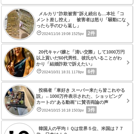
メルカリ“詐欺被害”訴え続出も…本社「コ
メント差し控え」 被害者は怒り「騒動にな
ったら手のひら返し」
2件
2024/11/16 19:08 1525pv
20代キャバ嬢と「清い交際」して1000万円
以上貢いだ60代男性、彼氏がいることがわ
かり「結婚詐欺で訴えたい」
6件
2024/10/31 18:31 1178pv
投稿者「車好き スーパー来たら皆これやる
説」←1000万件表示された、ショッピング
カートの“ある動画”に賛否両論の声
3件
2024/10/15 16:18 1503pv
韓国人の平均ＩＱは世界５位、米国は７７