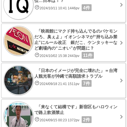
位…日本は！？
4件
2024/10/11 10:41 1446pv
「映画館にマクド持ち込んでるのバケモン
だろ、臭ぇよ」イオンシネマが“持ち込み禁
止”にルール改正 銀だこ、ケンタッキーな
ど劇場内の“ニオい”が問題に？
11件
2024/10/02 15:38 2443pv
「日本のイメージが完全に壊れた」＝台湾
人観光客が沖縄で高額請求トラブル
7件
2024/09/18 21:41 1511pv
「来なくて結構です」新宿区もハロウィン
で路上飲酒禁止
2件
2024/09/15 00:23 1372pv