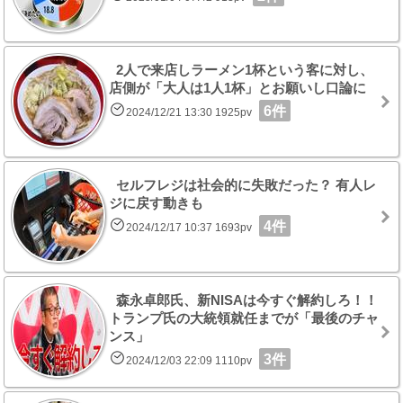
2人で来店しラーメン1杯という客に対し、
店側が「大人は1人1杯」とお願いし口論に
6件
2024/12/21 13:30 1925pv
セルフレジは社会的に失敗だった？ 有人レ
ジに戻す動きも
4件
2024/12/17 10:37 1693pv
森永卓郎氏、新NISAは今すぐ解約しろ！！
トランプ氏の大統領就任までが「最後のチャ
ンス」
3件
2024/12/03 22:09 1110pv