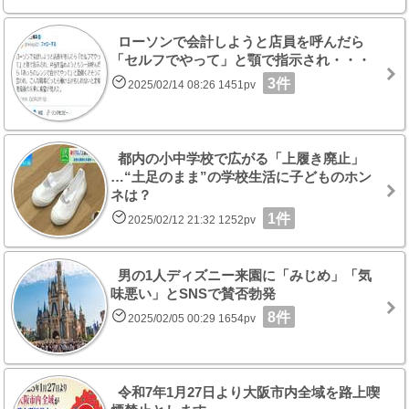
ローソンで会計しようと店員を呼んだら
「セルフでやって」と顎で指示され・・・
3件
2025/02/14 08:26 1451pv
都内の小中学校で広がる「上履き廃止」
…“土足のまま”の学校生活に子どものホン
ネは？
1件
2025/02/12 21:32 1252pv
男の1人ディズニー来園に「みじめ」「気
味悪い」とSNSで賛否勃発
8件
2025/02/05 00:29 1654pv
令和7年1月27日より大阪市内全域を路上喫