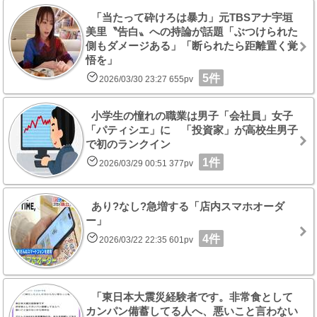
「当たって砕けろは暴力」元TBSアナ宇垣
美里〝告白〟への持論が話題「ぶつけられた
側もダメージある」「断られたら距離置く覚
悟を」
5件
2026/03/30 23:27 655pv
小学生の憧れの職業は男子「会社員」女子
「パティシエ」に 「投資家」が高校生男子
で初のランクイン
1件
2026/03/29 00:51 377pv
あり?なし?急増する「店内スマホオーダ
ー」
4件
2026/03/22 22:35 601pv
「東日本大震災経験者です。非常食として
カンパン備蓄してる人へ、悪いこと言わない