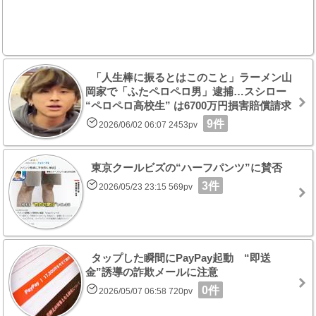
「人生棒に振るとはこのこと」ラーメン山
岡家で「ふたペロペロ男」逮捕…スシロー
“ペロペロ高校生” は6700万円損害賠償請求
9件
2026/06/02 06:07 2453pv
東京クールビズの“ハーフパンツ”に賛否
3件
2026/05/23 23:15 569pv
タップした瞬間にPayPay起動 “即送
金”誘導の詐欺メールに注意
0件
2026/05/07 06:58 720pv