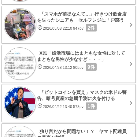
「スマホが前提なんて…」行きつけ飲食店
を失ったシニアも セルフレジに「戸惑う」
2件
2026/05/03 22:10 947pv
X民「婚活市場にはまともな女性に対して
まともな男性が少なすぎ・・・」
9件
2026/04/28 13:12 805pv
「ビットコインを買え」マスクの米ドル警
告、暗号資産の急騰予測に火を付ける
1件
2026/04/22 13:40 578pv
独り言だから問題ない！？ ヤマト配達員