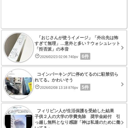
「おじさんが使うイメージ」「外出先は怖
すぎて無理」…意外と多い？ウォシュレット
「拒否派」の本音
6件
2026/02/23 02:06 740pv
コインパーキングに停めてるのに駐禁切ら
れてる。かわいそう
5件
2026/02/08 13:18 876pv
フィリピン人が生活保護を受給した結果
子供２人の大学の学費免除 奨学金給付 引
っ越し無料となり感謝「神は私達のために働
いてる」