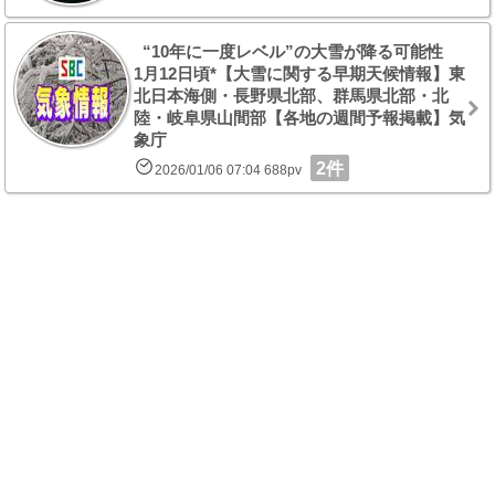
“10年に一度レベル”の大雪が降る可能性
1月12日頃*【大雪に関する早期天候情報】東
北日本海側・長野県北部、群馬県北部・北
陸・岐阜県山間部【各地の週間予報掲載】気
象庁
2件
2026/01/06 07:04 688pv