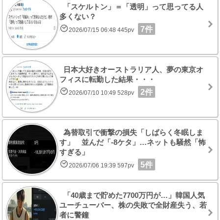
「スケルトン」＝「透明」って思ってる人
多くない？
7件
2026/07/15 06:48 445pv
日本大好きオーストラリア人、夢の東京オ
フィスに転勤した結果・・・
2件
2026/07/10 10:49 528pv
為替取引で衝撃の損失「しばらく冬眠しま
す」 並んだ「-8ケタ」…ネットも騒然「怖
すぎる」
5件
2026/07/06 19:39 597pv
「40歳まで貯めた7700万円が…」韓国人気
ユーチューバー、株の失敗で全財産失う、若
者に警鐘