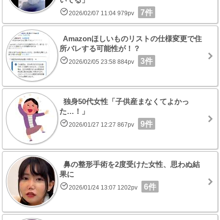
7件
2026/02/07 11:04 979pv
Amazonほしいものリストの仕様変更で住
所バレする可能性が！？
3件
2026/02/05 23:58 884pv
独身50代女性「子供産まなくてよかっ
た…！」
9件
2026/01/27 12:27 867pv
鼻の整形手術を2度受けた女性、思わぬ結
果に
6件
2026/01/24 13:07 1202pv