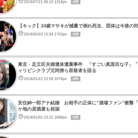
2024/07/21 06:10 1316pv
4件
【キック】24歳マサキが減量で倒れ死去、団体は今後の
2024/02/03 15:34 1763pv
0件
東京・足立区夫婦遺体遺棄事件 「すごい真面目な子」「借
ィリピンクラブ元同僚ら容疑者を語る
2024/01/22 15:58 1678pv
0件
安住紳一郎アナ結婚 お相手の正体に“酒場ファン”衝撃
ケ地の居酒屋も祝福
2024/01/02 23:22 1696pv
0件