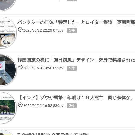
バンクシーの正体「特定した」とロイター報道 英南西部
2026/03/22 22:29 675pv
5件
韓国国旗の横に「旭日旗風」デザイン…郊外で掲揚された
2026/01/23 13:56 699pv
5件
【インド】ゾウが襲撃、年明け１９人死亡 同じ個体か、
2026/01/12 16:52 830pv
2件