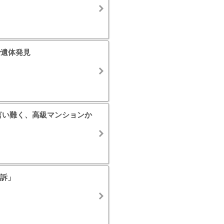
で遺体発見
言い難く、高級マンションか
訴」