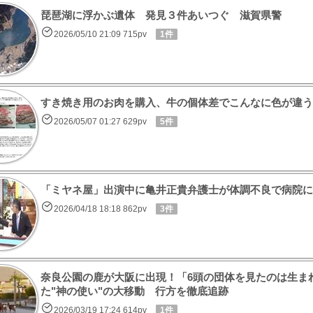
琵琶湖に浮かぶ遺体 発見３件あいつぐ 滋賀県警
2026/05/10 21:09 715pv
1件
すき焼き用のお肉を購入、牛の個体差でこんなに色が違う
2026/05/07 01:27 629pv
5件
「ミヤネ屋」出演中に亀井正貴弁護士が体調不良で病院に
2026/04/18 18:18 862pv
3件
奈良公園の鹿が大阪に出現！「6頭の団体を見たのは生ま
た"神の使い"の大移動 行方を徹底追跡
2026/03/19 17:24 614pv
1件