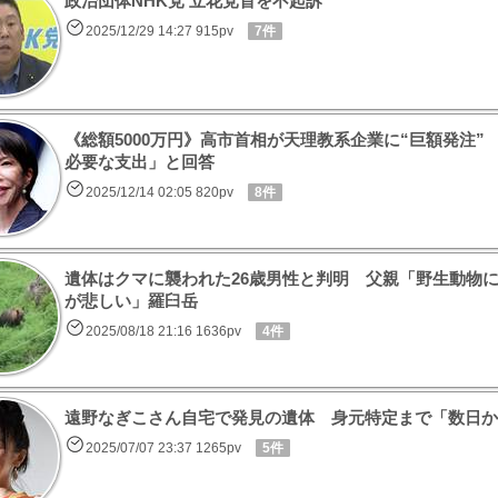
政治団体NHK党 立花党首を不起訴
2025/12/29 14:27 915pv
7件
《総額5000万円》高市首相が天理教系企業に“巨額発注
必要な支出」と回答
2025/12/14 02:05 820pv
8件
遺体はクマに襲われた26歳男性と判明 父親「野生動物
が悲しい」羅臼岳
2025/08/18 21:16 1636pv
4件
遠野なぎこさん自宅で発見の遺体 身元特定まで「数日か
2025/07/07 23:37 1265pv
5件