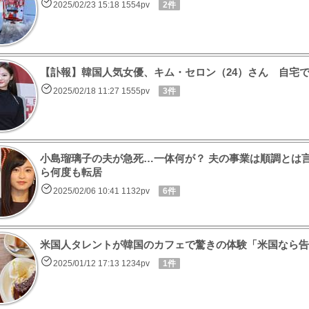
2025/02/23 15:18 1554pv
2件
【訃報】韓国人気女優、キム・セロン（24）さん 自宅
2025/02/18 11:27 1555pv
3件
小島瑠璃子の夫が急死…一体何が？ 夫の事業は順調とは
ら何度も転居
2025/02/06 10:41 1132pv
6件
米国人タレントが韓国のカフェで驚きの体験「米国なら告
2025/01/12 17:13 1234pv
1件