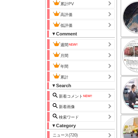
累計PV
高評価
低評価
▼Comment
週間
月間
年間
累計
▼Search
新着コメント
新着画像
検索ワード
▼Category
ニュース(720)