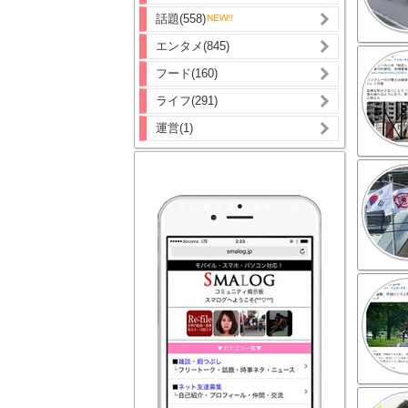
話題(558)
エンタメ(845)
フード(160)
ライフ(291)
運営(1)