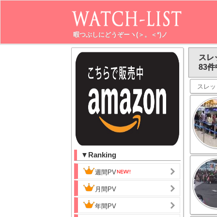
暇つぶしにどうぞーヽ(＞。＜*)ノ
スレ
83件
スレッ
▼Ranking
週間PV
月間PV
年間PV