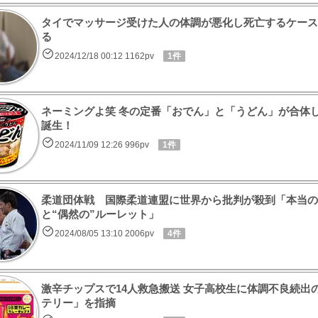
タイでマッサージ受けた人の体調が悪化し死亡するケース
る
2024/12/18 00:12 1162pv
1件
ネーミングよ笑 冬の定番「おでん」と「うどん」が合体
誕生！
2024/11/09 12:26 996pv
1件
柔道団体戦 国際柔道連盟に世界から批判が殺到「本当の
と“偶然の”ルーレット」
2024/08/05 13:10 2006pv
4件
激辛チップスで14人救急搬送 女子高校生に体調不良続出
テリー」を指摘