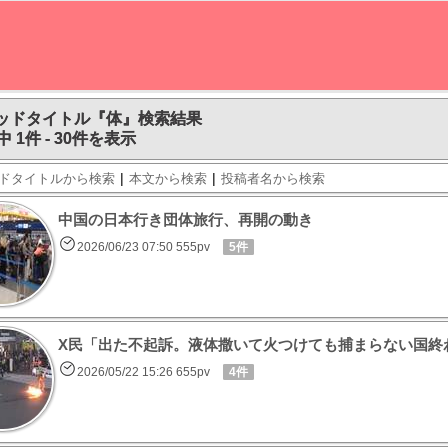
ッドタイトル『体』検索結果
中 1件 - 30件を表示
|
|
ドタイトルから検索
本文から検索
投稿者名から検索
中国の日本行き団体旅行、再開の動き
2026/06/23 07:50 555pv
5件
X民「出た不起訴。液体撒いて火つけても捕まらない国終
2026/05/22 15:26 655pv
4件