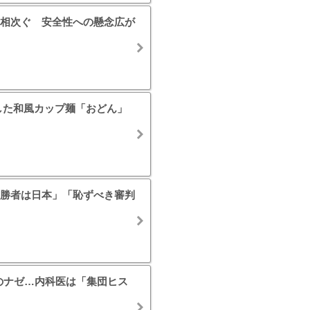
相次ぐ 安全性への懸念広が
した和風カップ麺「おどん」
勝者は日本」「恥ずべき審判
のナゼ…内科医は「集団ヒス