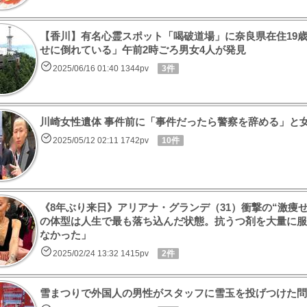
【香川】有名心霊スポット「喝破道場」に奈良県在住19
せに倒れている」午前2時ごろ男女4人が発見
2025/06/16 01:40 1344pv
3件
川崎女性遺体 事件前に「事件だったら警察を辞める」と
2025/05/12 02:11 1742pv
10件
《8年ぶり来日》アリアナ・グランデ（31）衝撃の“激痩
の体型は人生で最も落ち込んだ状態。抗うつ剤を大量に服
なかった」
2025/02/24 13:32 1415pv
2件
雪まつりで外国人の男性がスタッフに雪玉を投げつけた問