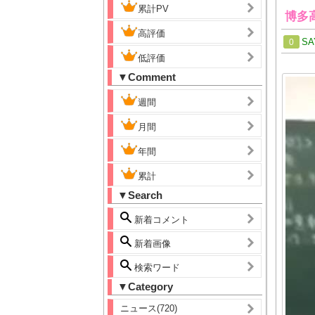
累計PV
博多
高評価
SA
0
低評価
▼Comment
週間
月間
年間
累計
▼Search
新着コメント
新着画像
検索ワード
▼Category
ニュース(720)