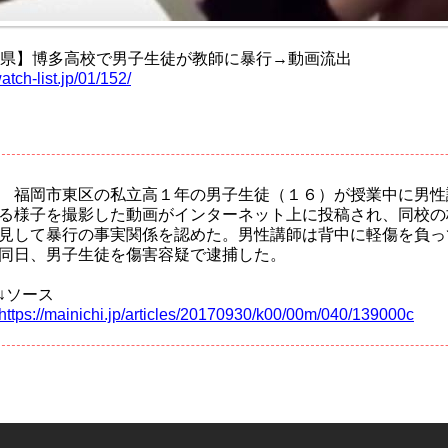
県】博多高校で男子生徒が教師に暴行→動画流出
watch-list.jp/01/152/
福岡市東区の私立高１年の男子生徒（１６）が授業中に男性
る様子を撮影した動画がインターネット上に投稿され、同校の
見して暴行の事実関係を認めた。男性講師は背中に軽傷を負っ
同日、男子生徒を傷害容疑で逮捕した。
↓ソース
https://mainichi.jp/articles/20170930/k00/00m/040/139000c