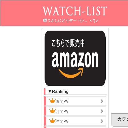
暇つぶしにどうぞーヽ(＞。＜*)ノ
▼Ranking
週間PV
月間PV
カテ
年間PV