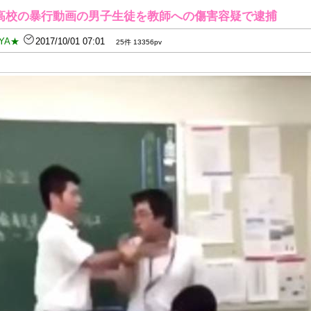
高校の暴行動画の男子生徒を教師への傷害容疑で逮捕
YA★
2017/10/01 07:01
25件 13356pv