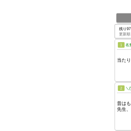
残り9
更新順
名
1
当たり
＼(
2
昔はも
先生、