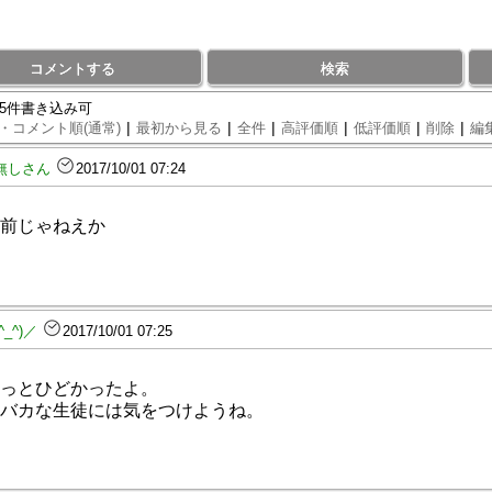
コメントする
検索
75件書き込み可
|
|
|
|
|
|
・コメント順(通常)
最初から見る
全件
高評価順
低評価順
削除
編
無しさん
2017/10/01 07:24
前じゃねえか
^_^)／
2017/10/01 07:25
っとひどかったよ。
バカな生徒には気をつけようね。