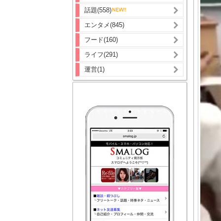
話題(558)
エンタメ(845)
フード(160)
ライフ(291)
運営(1)