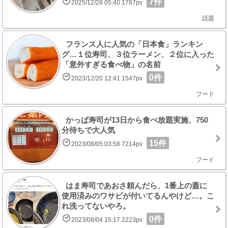
7件
2025/12/28 05:40 1787pv
話題
フランス人に人気の「日本食」ランキン
グ…１位寿司、３位ラーメン、２位に入った
「意外すぎる食べ物」の名前
0件
2023/12/20 12:41 1547pv
フード
かっぱ寿司が13日から食べ放題実施、750
分待ちで大人気
15件
2023/08/05 03:58 7214pv
フード
はま寿司であおさ頼んだら、1番上の蓋に
使用済みのワサビが付いてるんやけど…。こ
れ洗ってないやろ。
0件
2023/08/04 15:17 2223pv