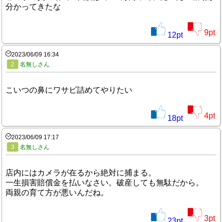
分かってきたな
9
pt
12
pt
2023/06/09 16:34
2
名無しさん
こいつの鼻にワサビ詰めてやりたい
4
pt
18
pt
2023/06/09 17:17
3
名無しさん
店内にはカメラが在るから絶対に捕まる。
一生損害賠償金を払いなさい。破産しても無駄だから。
両親の育て方が悪いんだね。
3
pt
23
pt