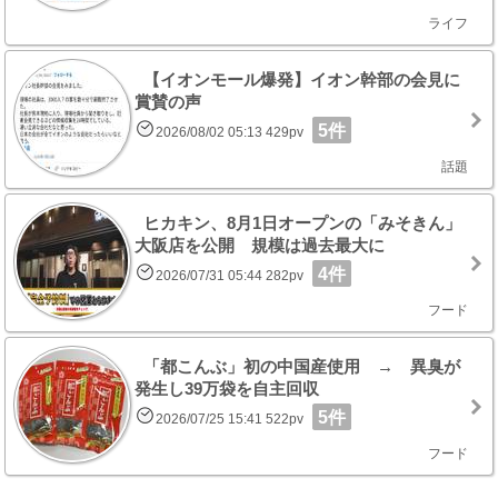
ライフ
【イオンモール爆発】イオン幹部の会見に
賞賛の声
5件
2026/08/02 05:13 429pv
話題
ヒカキン、8月1日オープンの「みそきん」
大阪店を公開 規模は過去最大に
4件
2026/07/31 05:44 282pv
フード
「都こんぶ」初の中国産使用 → 異臭が
発生し39万袋を自主回収
5件
2026/07/25 15:41 522pv
フード