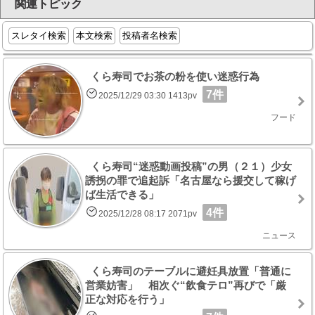
関連トピック
スレタイ検索
本文検索
投稿者名検索
くら寿司でお茶の粉を使い迷惑行為
7件
2025/12/29 03:30 1413pv
フード
くら寿司“迷惑動画投稿”の男（２１）少女
誘拐の罪で追起訴「名古屋なら援交して稼げ
ば生活できる」
4件
2025/12/28 08:17 2071pv
ニュース
くら寿司のテーブルに避妊具放置「普通に
営業妨害」 相次ぐ“飲食テロ”再びで「厳
正な対応を行う」