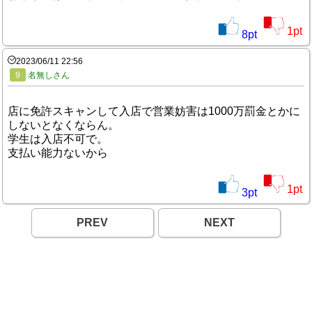
1
pt
8
pt
2023/06/11 22:56
9
名無しさん
店に免許スキャンして入店で営業妨害は1000万罰金とかに
しないとなくならん。
学生は入店不可で。
支払い能力ないから
1
pt
3
pt
PREV
NEXT