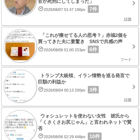
官が死刑にしてしまった」
7件
2026/08/07 01:47 196pv
話題
「これが痩せてる人の思考？」赤福2個を
買ってきた夫に妻驚き SNSで共感の声
6件
2026/08/06 01:00 253pv
フード
トランプ大統領、イラン情勢を巡る発言で
巨額の利益か
3件
2026/08/04 00:13 200pv
話題
ウォシュレットを使わない女性 彼氏から
「くさくさお尻じゃん」と言われネットで賛
否
10件
2026/08/06 02:29 448pv