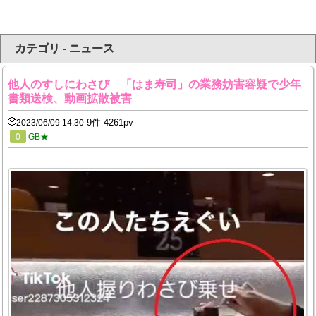
カテゴリ - ニュース
他人のすしにわさび 「はま寿司」の業務妨害容疑で少年
書類送検、動画拡散被害
9件 4261pv
2023/06/09 14:30
0
GB★