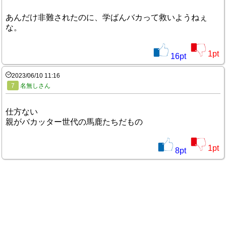
あんだけ非難されたのに、学ばんバカって救いようねぇ
な。
1
pt
16
pt
2023/06/10 11:16
7
名無しさん
仕方ない
親がバカッター世代の馬鹿たちだもの
1
pt
8
pt