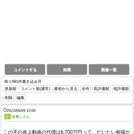
コメントする
検索
画像一覧
残り991件書き込み可
更新順・コメント順(通常)
最初から見る
全件
高評価順
低評価順
削除
編集
2023/06/09 15:09
1
名無しさん
この手の炎上動画の代償は6,700万円って、だいたい相場が