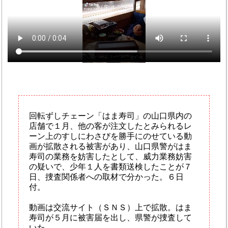
回転ずしチェーン「はま寿司」の山口県内の
店舗で１月、他の客が注文したとみられるレ
ーン上のすしにわさびを勝手にのせている動
画が拡散される被害があり、山口県警がはま
寿司の業務を妨害したとして、威力業務妨害
の疑いで、少年１人を書類送検したことが７
日、捜査関係者への取材で分かった。６日
付。
動画は交流サイト（ＳＮＳ）上で拡散。はま
寿司が５月に被害届を出し、県警が捜査して
いた。