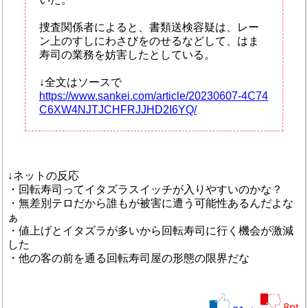
捜査関係者によると、書類送検容疑は、レー
ン上のすしにわさびをのせるなどして、はま
寿司の業務を妨害したとしている。
↓全文はソースで
https://www.sankei.com/article/20230607-4C74
C6XW4NJTJCHFRJJHD2I6YQ/
↓ネットの反応
・回転寿司ってイタズラスイッチが入りやすいのかな？
・無差別テロだから誰もが被害に遭う可能性あるんだよな
ぁ
・値上げとイタズラが多いから回転寿司に行く機会が激減
した
・他の客の前を通る回転寿司屋の形態の限界だな
8
pt