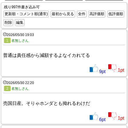
残り997件書き込み可
更新順・コメント順(通常)
最初から見る
全件
高評価順
低評価順
削除
編集
2026/05/30 19:03
1
名無しさん
普通は責任感から減額するよなイカれてる
1
pt
9
pt
2026/05/30 22:20
2
名無しさん
売国日産。そりゃホンダとも拗れるわけだ
1
pt
6
pt