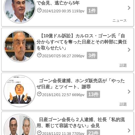
で会見、逃亡から5年
1件
2024/12/20 00:35 1193pv
ニュース
【10億ドル訴訟】カルロス・ゴーン氏「自
分からすべてを奪った日産とその幹部に責任
を取らせたい」
3件
2023/07/25 06:27 2096pv
話題
ゴーン会長逮捕、ホンダ販売店が「やった
ぜ日産」とツイート、謝罪
13件
2018/12/01 22:57 6696pv
話題
日産ゴーン会長ら２人逮捕、社長「私的流
用、断じて容認できない」会見
23件
2018/11/22 11:38 7705pv