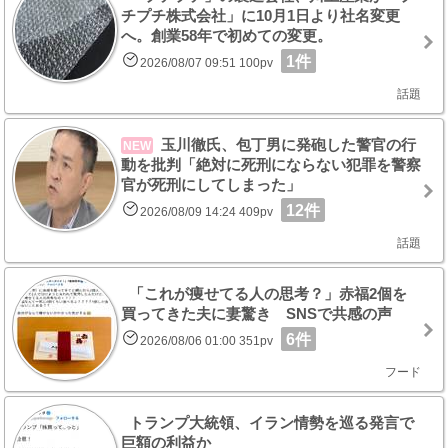
チプチ株式会社」に10月1日より社名変更
へ。創業58年で初めての変更。
1件
2026/08/07 09:51 100pv
話題
玉川徹氏、包丁男に発砲した警官の行
NEW
動を批判「絶対に死刑にならない犯罪を警察
官が死刑にしてしまった」
12件
2026/08/09 14:24 409pv
話題
「これが痩せてる人の思考？」赤福2個を
買ってきた夫に妻驚き SNSで共感の声
6件
2026/08/06 01:00 351pv
フード
トランプ大統領、イラン情勢を巡る発言で
巨額の利益か