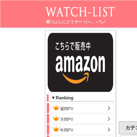
暇つぶしにどうぞーヽ(＞。＜*)ノ
▼Ranking
週間PV
月間PV
カテゴ
年間PV