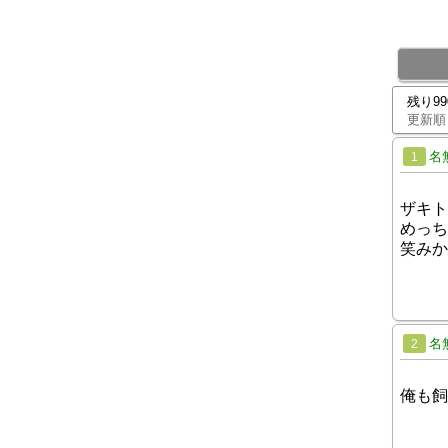
残り9
更新順
名
1
ザキト
めっち
笑みか
名
2
俺も飼