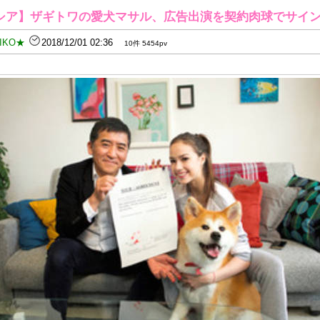
シア】ザギトワの愛犬マサル、広告出演を契約肉球でサイ
IKO★
2018/12/01 02:36
10件 5454pv