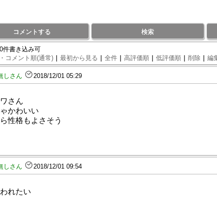
コメントする
検索
90件書き込み可
|
|
|
|
|
|
・コメント順(通常)
最初から見る
全件
高評価順
低評価順
削除
編
無しさん
2018/12/01 05:29
ワさん
ゃかわいい
ら性格もよさそう
無しさん
2018/12/01 09:54
われたい