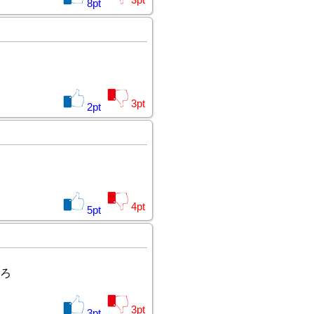
3
pt
8
pt
3
pt
2
pt
4
pt
5
pt
ろ
3
pt
3
pt