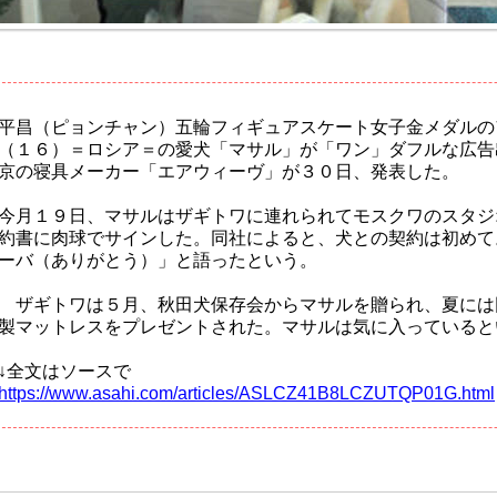
平昌（ピョンチャン）五輪フィギュアスケート女子金メダルの
（１６）＝ロシア＝の愛犬「マサル」が「ワン」ダフルな広告
京の寝具メーカー「エアウィーヴ」が３０日、発表した。
今月１９日、マサルはザギトワに連れられてモスクワのスタジ
約書に肉球でサインした。同社によると、犬との契約は初めて
ーバ（ありがとう）」と語ったという。
ザギトワは５月、秋田犬保存会からマサルを贈られ、夏には
製マットレスをプレゼントされた。マサルは気に入っていると
↓全文はソースで
https://www.asahi.com/articles/ASLCZ41B8LCZUTQP01G.html