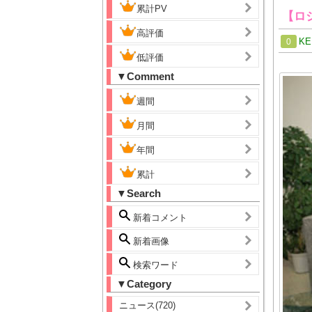
累計PV
【ロ
高評価
KE
0
低評価
▼Comment
週間
月間
年間
累計
▼Search
新着コメント
新着画像
検索ワード
▼Category
ニュース(720)