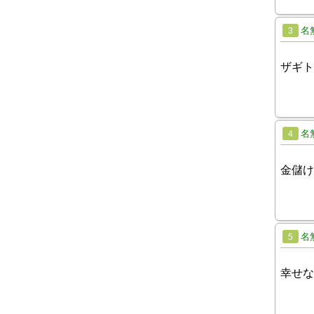
名
3
ザギト
名
4
金儲け
名
5
幸せな