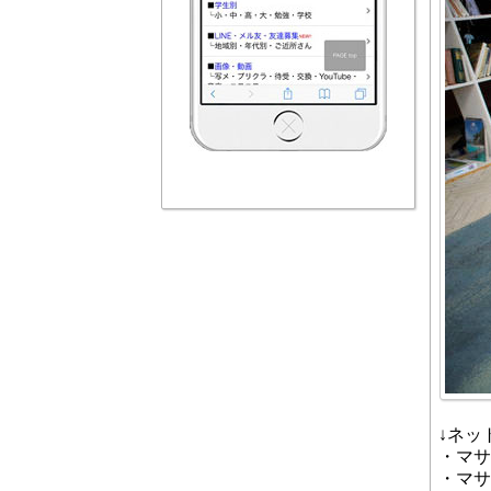
↓ネッ
・マサ
・マサ