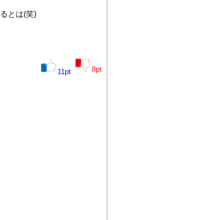
とは(笑)
8
pt
11
pt