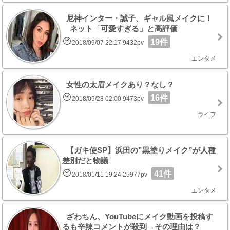
尼神インター・誠子、ギャル風メイクに！
ネット「可愛すぎる」と高評価
19件
2018/09/07 22:17 9432pv
エンタメ
女性の太眉メイクあり？なし？
16件
2018/05/28 02:00 9473pv
ライフ
【ガキ使SP】浜田の”黒塗りメイク”が人種
差別だと物議
41件
2018/01/11 19:24 25977pv
エンタメ
ざわちん、YouTubeにメイク動画を投稿す
るも辛辣コメントが殺到→その理由は？