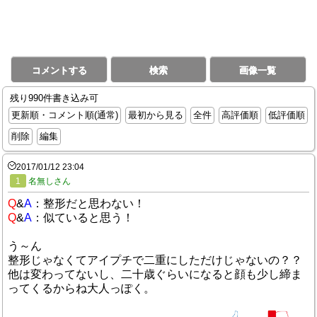
コメントする
検索
画像一覧
残り990件書き込み可
更新順・コメント順(通常)
最初から見る
全件
高評価順
低評価順
削除
編集
2017/01/12 23:04
1
名無しさん
Q
&
A
：整形だと思わない！
Q
&
A
：似ていると思う！
う～ん
整形じゃなくてアイプチで二重にしただけじゃないの？？
他は変わってないし、二十歳ぐらいになると顔も少し締ま
ってくるからね大人っぽく。