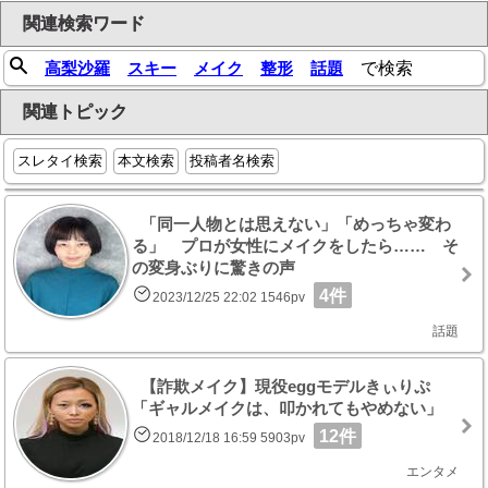
関連検索ワード
高梨沙羅
スキー
メイク
整形
話題
で検索
関連トピック
スレタイ検索
本文検索
投稿者名検索
「同一人物とは思えない」「めっちゃ変わ
る」 プロが女性にメイクをしたら…… そ
の変身ぶりに驚きの声
4件
2023/12/25 22:02 1546pv
話題
【詐欺メイク】現役eggモデルきぃりぷ
「ギャルメイクは、叩かれてもやめない」
12件
2018/12/18 16:59 5903pv
エンタメ