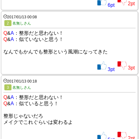
2
pt
6
pt
2017/01/13 00:08
2
名無しさん
Q
&
A
：整形だと思わない！
Q
&
A
：似ていないと思う！
なんでもかんでも整形という風潮になってきた
3
pt
3
pt
2017/01/13 00:18
3
名無しさん
Q
&
A
：整形だと思わない！
Q
&
A
：似ていると思う！
整形じゃないだろ
メイクでこれぐらいは変わるよ
2
pt