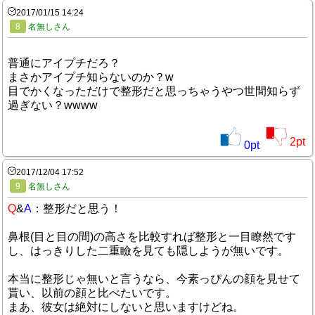
2017/01/15 14:24
8
名無しさん
普通にアイプチだろ？
まさかアイプチ知らないのか？w
目でかくなっただけで整形だと思っちゃうやつ世間知らず
過ぎない？wwww
2
pt
0
pt
2017/12/04 17:52
9
名無しさん
Q
&
A
：整形だと思う！
鼻根(目と目の間)の高さを比較すれば整形と一目瞭然です
し、はっきりした二重瞼を見ても隠しようが無いです。
本当に整形じゃ無いと言うなら、今素っぴんの顔を見せて
貰い、以前の顔と比べたいです。
まあ、彼女は絶対にしないと思いますけどね。