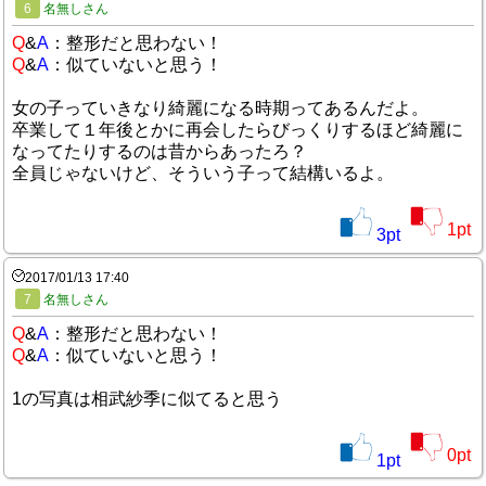
6
名無しさん
Q
&
A
：整形だと思わない！
Q
&
A
：似ていないと思う！
女の子っていきなり綺麗になる時期ってあるんだよ。
卒業して１年後とかに再会したらびっくりするほど綺麗に
なってたりするのは昔からあったろ？
全員じゃないけど、そういう子って結構いるよ。
1
pt
3
pt
2017/01/13 17:40
7
名無しさん
Q
&
A
：整形だと思わない！
Q
&
A
：似ていないと思う！
1の写真は相武紗季に似てると思う
0
pt
1
pt