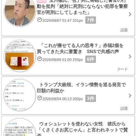
玉川徹氏、包丁男に発砲した警官の行
NEW
動を批判「絶対に死刑にならない犯罪を警察
官が死刑にしてしまった」
7件
2026/08/07 01:47 201pv
話題
「これが痩せてる人の思考？」赤福2個を
買ってきた夫に妻驚き SNSで共感の声
6件
2026/08/06 01:00 255pv
フード
トランプ大統領、イラン情勢を巡る発言で
巨額の利益か
3件
2026/08/04 00:13 200pv
話題
ウォシュレットを使わない女性 彼氏から
「くさくさお尻じゃん」と言われネットで賛
否