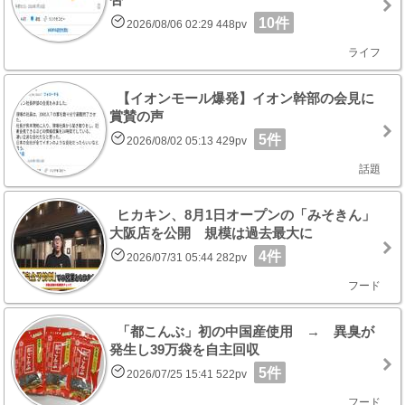
10件
2026/08/06 02:29 448pv
ライフ
【イオンモール爆発】イオン幹部の会見に
賞賛の声
5件
2026/08/02 05:13 429pv
話題
ヒカキン、8月1日オープンの「みそきん」
大阪店を公開 規模は過去最大に
4件
2026/07/31 05:44 282pv
フード
「都こんぶ」初の中国産使用 → 異臭が
発生し39万袋を自主回収
5件
2026/07/25 15:41 522pv
フード