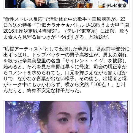
“急性ストレス反応”で活動休止中の歌手・華原朋美が、23
日放送の特番『THEカラオケ★バトル U-18歌うま大甲子園
2016王座決定戦 4時間SP』（テレビ東京系）に出演。歌う
ま素人を見守る目つきが「やばすぎる」と話題だ。
“応援アーティスト”として出演した華原は、番組前半部分に
出ずっぱり。トップバッターの男子高校生が、男女の別れ
を歌った辛島美登里の名曲「サイレント・イヴ」を披露し
始めると、それを見た華原は早々に号泣。司会の堺正章か
らコメントを求められても、口元を押さえながら頷くばか
りで、なかなか言葉が出ない様子。その後も、出場者と堺
がトーク中にもかかわらず、横から突然「100点！」と叫
んだりと、終始不安定な様子だった。