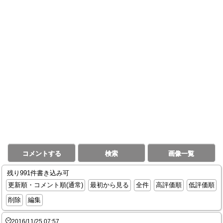
コメントする
検索
画像一覧
残り991件書き込み可
更新順・コメント順(通常)
最初から見る
全件
高評価順
低評価順
削除
編集
2016/11/25 07:57