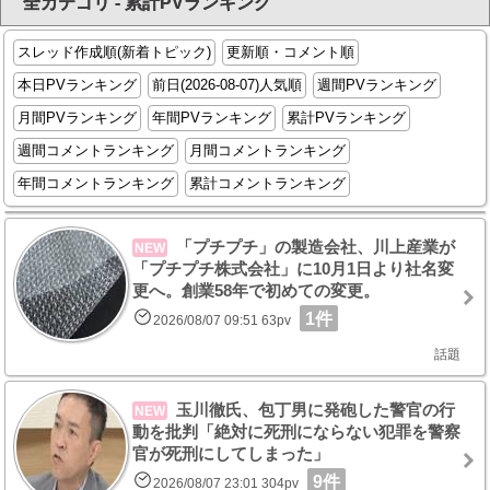
全カテゴリ - 累計PVランキング
スレッド作成順(新着トピック)
更新順・コメント順
本日PVランキング
前日(2026-08-07)人気順
週間PVランキング
月間PVランキング
年間PVランキング
累計PVランキング
週間コメントランキング
月間コメントランキング
年間コメントランキング
累計コメントランキング
「プチプチ」の製造会社、川上産業が
NEW
「プチプチ株式会社」に10月1日より社名変
更へ。創業58年で初めての変更。
1件
2026/08/07 09:51 63pv
話題
玉川徹氏、包丁男に発砲した警官の行
NEW
動を批判「絶対に死刑にならない犯罪を警察
官が死刑にしてしまった」
9件
2026/08/07 23:01 304pv