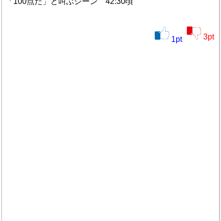
「100点だ」と叫ぶシーン 42:30頃
3
pt
1
pt