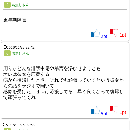
2
名無しさん
更年期障害
1
pt
2
pt
2016/11/25 22:42
6
名無しさん
周りがどんな誹謗中傷や暴言を浴びせようとも
オレは彼女を応援する。
病から復帰したとき、それでも頑張っていくという彼女か
らの話をラジオで聞いて
感銘を受けた。オレは応援してる、早く良くなって復帰し
て頑張ってくれ
1
pt
5
pt
2016/11/25 02:53