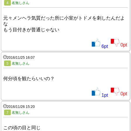
4
名無しさん
元々メンヘラ気質だった所に小室がトドメを刺したんだよ
な
もう目付きが普通じゃない
0
pt
6
pt
2016/11/25 16:07
5
名無しさん
何分頃を観たらいいの？
0
pt
1
pt
2016/11/26 15:20
7
名無しさん
この頃の目と同じ