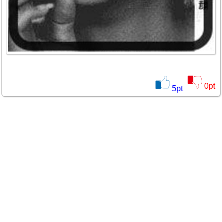
0
pt
5
pt