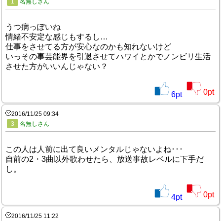
1
名無しさん
うつ病っぽいね
情緒不安定な感じもするし…
仕事をさせてる方が安心なのかも知れないけど
いっその事芸能界を引退させてハワイとかでノンビリ生活
させた方がいいんじゃない？
0
pt
6
pt
2016/11/25 09:34
3
名無しさん
この人は人前に出て良いメンタルじゃないよね･･･
自前の2・3曲以外歌わせたら、放送事故レベルに下手だ
し。
0
pt
4
pt
2016/11/25 11:22