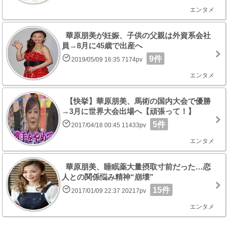
エンタメ
華原朋美が妊娠、子供の父親は外資系会社
員→8月に45歳で出産へ
9件
2019/05/09 16:35 7174pv
エンタメ
【快挙】華原朋美、馬術の国内大会で優勝
→3月に世界大会出場へ【頑張って！】
5件
2017/04/18 00:45 11433pv
エンタメ
華原朋美、睡眠薬大量摂取寸前だった…恋
人との関係悩み精神“崩壊”
15件
2017/01/09 22:37 20217pv
エンタメ