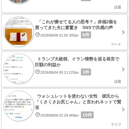
話題
「これが痩せてる人の思考？」赤福2個を
買ってきた夫に妻驚き SNSで共感の声
6件
2026/08/06 01:00 305pv
フード
トランプ大統領、イラン情勢を巡る発言で
巨額の利益か
3件
2026/08/04 00:13 225pv
話題
ウォシュレットを使わない女性 彼氏から
「くさくさお尻じゃん」と言われネットで賛
否
10件
2026/08/06 02:29 469pv
ライフ