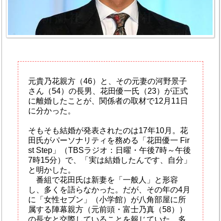
元貴乃花親方（46）と、その元妻の河野景子
さん（54）の長男、花田優一氏（23）が正式
に離婚したことが、関係者の取材で12月11日
に分かった。
そもそも結婚が発表されたのは17年10月。花
田氏がパーソナリティを務める「花田優一 Fir
st Step」（TBSラジオ：日曜・午後7時～午後
7時15分）で、「実は結婚したんです、自分」
と明かした。
番組で花田氏は新妻を「一般人」と形容
し、多くを語らなかった。だが、その年の4月
に「女性セブン」（小学館）が八角部屋に所
属する陣幕親方（元前頭・富士乃真（58））
の長女と交際していることを報じていた。多