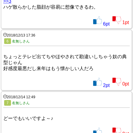
>>3
ハゲ散らかした脂顔が容易に想像できるわ。
1
pt
6
pt
2018/12/13 17:36
6
名無しさん
ちょっとテレビ出てちやほやされて勘違いしちゃう奴の典
型じゃん
好感度最悪だし来年はもう懐かしい人だろ
0
pt
2
pt
2018/12/14 12:49
7
名無しさん
どーでもいいですよ～♪