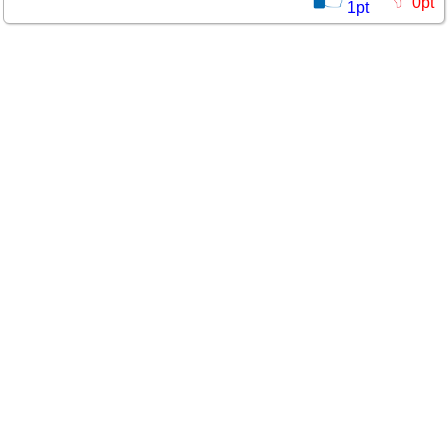
0
pt
1
pt