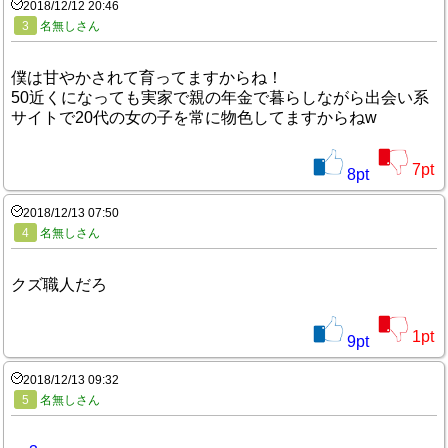
2018/12/12 20:46
3
名無しさん
僕は甘やかされて育ってますからね！
50近くになっても実家で親の年金で暮らしながら出会い系
サイトで20代の女の子を常に物色してますからねw
7
pt
8
pt
2018/12/13 07:50
4
名無しさん
クズ職人だろ
1
pt
9
pt
2018/12/13 09:32
5
名無しさん