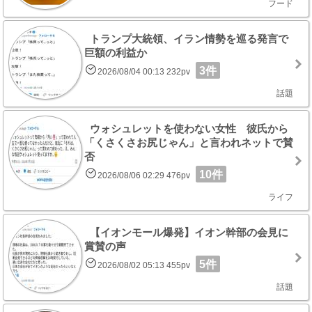
フード
トランプ大統領、イラン情勢を巡る発言で
巨額の利益か
3件
2026/08/04 00:13 232pv
話題
ウォシュレットを使わない女性 彼氏から
「くさくさお尻じゃん」と言われネットで賛
否
10件
2026/08/06 02:29 476pv
ライフ
【イオンモール爆発】イオン幹部の会見に
賞賛の声
5件
2026/08/02 05:13 455pv
話題