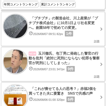
年間コメントランキング
累計コメントランキング
「プチプチ」の製造会社、川上産業が「プ
チプチ株式会社」に10月1日より社名変更
へ。創業58年で初めての変更。
1件
2026/08/07 09:51 82pv
話題
玉川徹氏、包丁男に発砲した警官の行
NEW
動を批判「絶対に死刑にならない犯罪を警察
官が死刑にしてしまった」
9件
2026/08/07 23:01 347pv
話題
「これが痩せてる人の思考？」赤福2個を
買ってきた夫に妻驚き SNSで共感の声
6件
2026/08/06 01:00 320pv