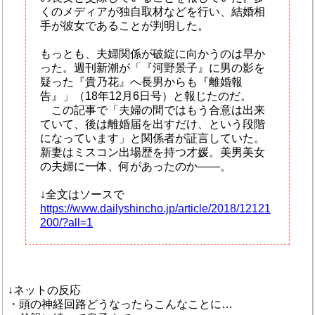
くのメディアが独自取材などを行い、結婚相
手が彼女であることが判明した。
もっとも、夫婦関係が破綻に向かうのは早か
った。週刊新潮が「『河野景子』に男の影を
疑った『貴乃花』へ長男からも『離婚報
告』」（18年12月6日号）と報じたのだ。
この記事で「夫婦の間ではもう合意は出来
ていて、後は離婚届を出すだけ、という段階
になっています」と関係者が証言していた。
新妻はミスコン出場歴を持つ才媛。美男美女
の夫婦に一体、何があったのか――。
↓全文はソースで
https://www.dailyshincho.jp/article/2018/12121
200/?all=1
↓ネットの反応
・頭の神経回路どうなったらこんなことに…