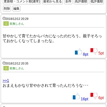
更新順・コメント順(通常)
最初から見る
全件
高評価順
低評価順
削除
編集
2018/12/12 20:29
1
名無しさん
甘やかして育てたからバカになったのだろう。親子そろっ
ておかしくなってしまったな。
5
pt
8
pt
2018/12/12 20:35
2
名無しさん
>>1
おまえもかなり甘やかされて育ったんだろうな･･･
6
pt
16
pt