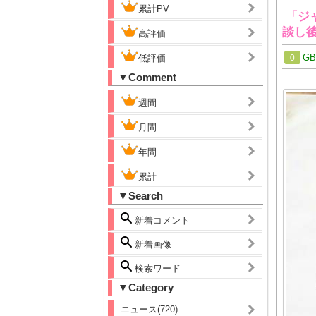
累計PV
「ジ
談し
高評価
G
低評価
0
▼Comment
週間
月間
年間
累計
▼Search
新着コメント
新着画像
検索ワード
▼Category
ニュース(720)