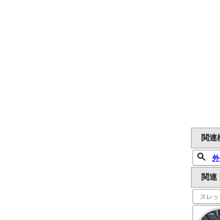
関連
外
関連
スレッ