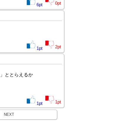
0
pt
6
pt
2
pt
1
pt
」ととらえるか
1
pt
1
pt
NEXT