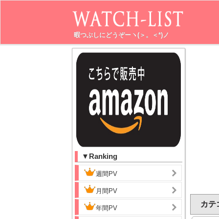
暇つぶしにどうぞーヽ(＞。＜*)ノ
▼Ranking
週間PV
月間PV
カテゴ
年間PV