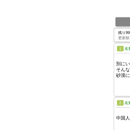
残り9
更新順
名
1
別にい
そんな
砂漠に
名
2
中国人