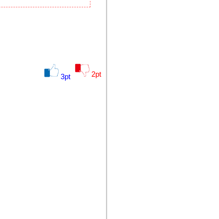
2
pt
3
pt