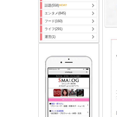
話題(558)
エンタメ(845)
フード(160)
ライフ(291)
運営(1)