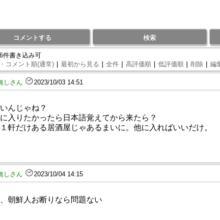
コメントする
検索
96件書き込み可
|
|
|
|
|
|
・コメント順(通常)
最初から見る
全件
高評価順
低評価順
削除
編
無しさん
2023/10/03 14:51
いんじゃね？
に入りたかったら日本語覚えてから来たら？
１軒だけある居酒屋じゃあるまいに。他に入ればいいだけ。
無しさん
2023/10/04 14:15
、朝鮮人お断りなら問題ない