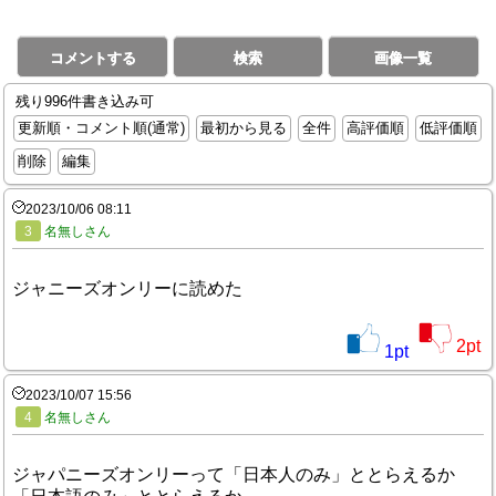
コメントする
検索
画像一覧
残り996件書き込み可
更新順・コメント順(通常)
最初から見る
全件
高評価順
低評価順
削除
編集
2023/10/06 08:11
3
名無しさん
ジャニーズオンリーに読めた
2
pt
1
pt
2023/10/07 15:56
4
名無しさん
ジャパニーズオンリーって「日本人のみ」ととらえるか