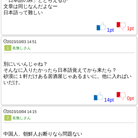
「日本語のみ」ととらえるか
文章は同じなんだよなー
日本語って難しい
1
pt
1
pt
2023/10/03 14:51
1
名無しさん
別にいいんじゃね？
そんなに入りたかったら日本語覚えてから来たら？
砂漠に１軒だけある居酒屋じゃあるまいに。他に入ればい
いだけ。
0
pt
14
pt
2023/10/04 14:15
2
名無しさん
中国人、朝鮮人お断りなら問題ない