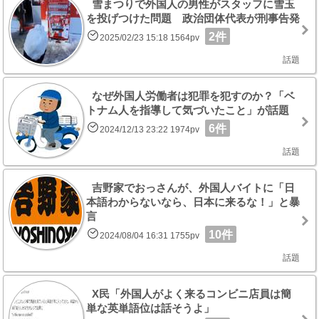
雪まつりで外国人の男性がスタッフに雪玉
を投げつけた問題 政治団体代表が刑事告発
2件
2025/02/23 15:18 1564pv
話題
なぜ外国人労働者は犯罪を犯すのか？「ベ
トナム人を指導して気づいたこと」が話題
6件
2024/12/13 23:22 1974pv
話題
吉野家でおっさんが、外国人バイトに「日
本語わからないなら、日本に来るな！」と暴
言
10件
2024/08/04 16:31 1755pv
話題
X民「外国人がよく来るコンビニ店員は簡
単な英単語位は話そうよ」