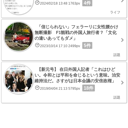
4件
2024/02/18 13:48 1763pv
ライフ
「信じられない」フェラーリに女性腰かけ
無断撮影 F1観戦の外国人旅行者？「文化
の違いあってもダメ」
5件
2023/10/14 17:10 2499pv
話題
【新元号】 在日外国人記者「これはひど
い。令和とは平和を命じるという意味。治安
維持法だ。さすがは日本会議の安倍政権」
18件
2019/04/04 21:13 5795pv
話題