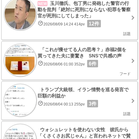
玉川徹氏、包丁男に発砲した警官の行
NEW
動を批判「絶対に死刑にならない犯罪を警察
官が死刑にしてしまった」
12件
2026/08/09 14:24 414pv
話題
「これが痩せてる人の思考？」赤福2個を
買ってきた夫に妻驚き SNSで共感の声
6件
2026/08/06 01:00 352pv
フード
トランプ大統領、イラン情勢を巡る発言で
巨額の利益か
3件
2026/08/04 00:13 255pv
話題
ウォシュレットを使わない女性 彼氏から
「くさくさお尻じゃん」と言われネットで賛