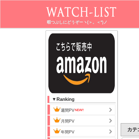
暇つぶしにどうぞーヽ(＞。＜*)ノ
▼Ranking
週間PV
月間PV
カテゴ
年間PV