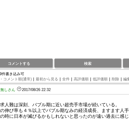
コメントする
検索
69件書き込み可
|
|
|
|
|
|
・コメント順(通常)
最初から見る
全件
高評価順
低評価順
削除
編
名無しさん
2017/08/26 22:32
求人難は深刻、バブル期に近い超売手市場が続いている。
の伸び率も４％以上でバブル期なみの経済成長、ますます人手
の時に日本が滅びるかもしれないと思ったのが遠い過去に感じ