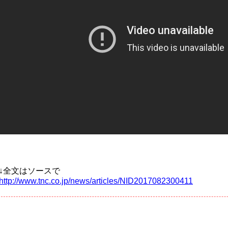
↓全文はソースで
http://www.tnc.co.jp/news/articles/NID2017082300411