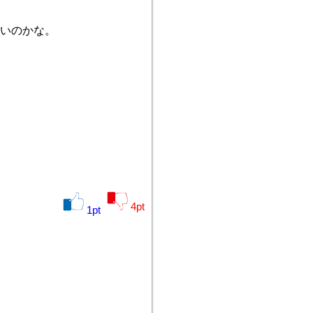
いのかな。
4
pt
1
pt