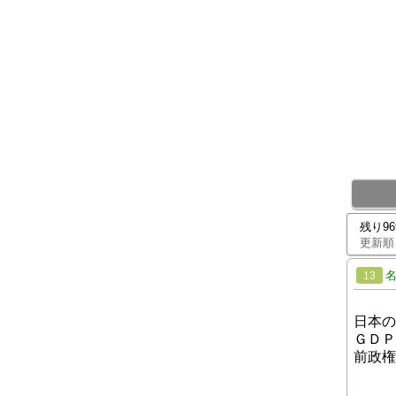
残り9
更新順
13
日本の
ＧＤＰ
前政権