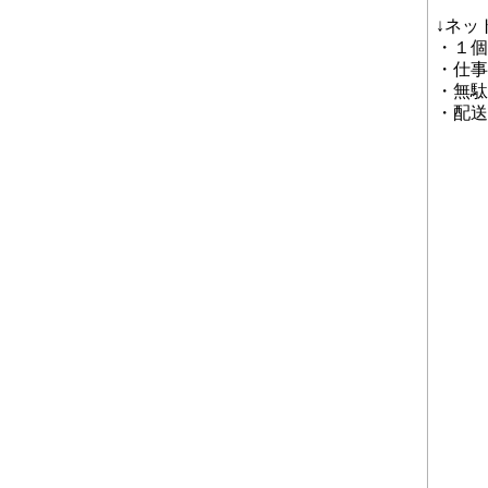
↓ネッ
・１個
・仕事
・無駄
・配送