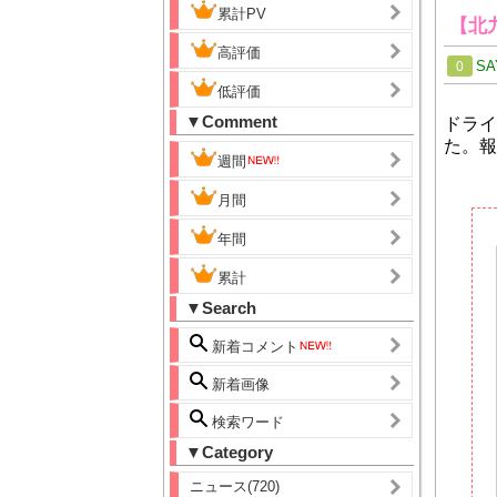
累計PV
【北
高評価
SA
0
低評価
▼Comment
ドライ
た。報
週間
月間
年間
累計
▼Search
新着コメント
新着画像
検索ワード
▼Category
ニュース(720)