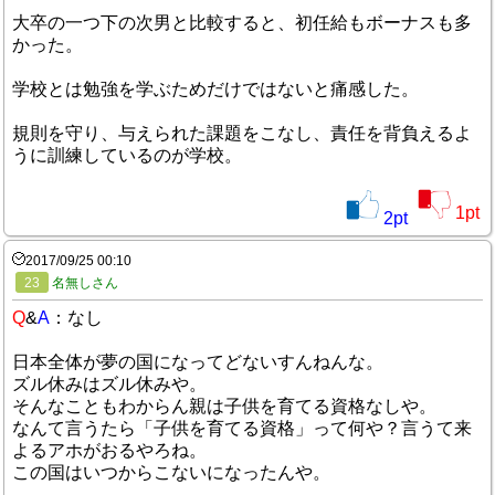
大卒の一つ下の次男と比較すると、初任給もボーナスも多
かった。
学校とは勉強を学ぶためだけではないと痛感した。
規則を守り、与えられた課題をこなし、責任を背負えるよ
うに訓練しているのが学校。
1
pt
2
pt
2017/09/25 00:10
23
名無しさん
Q
&
A
：なし
日本全体が夢の国になってどないすんねんな。
ズル休みはズル休みや。
そんなこともわからん親は子供を育てる資格なしや。
なんて言うたら「子供を育てる資格」って何や？言うて来
よるアホがおるやろね。
この国はいつからこないになったんや。