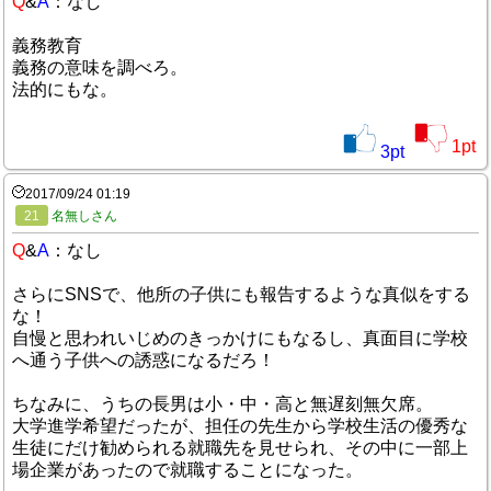
Q
&
A
：なし
義務教育
義務の意味を調べろ。
法的にもな。
1
pt
3
pt
2017/09/24 01:19
21
名無しさん
Q
&
A
：なし
さらにSNSで、他所の子供にも報告するような真似をする
な！
自慢と思われいじめのきっかけにもなるし、真面目に学校
へ通う子供への誘惑になるだろ！
ちなみに、うちの長男は小・中・高と無遅刻無欠席。
大学進学希望だったが、担任の先生から学校生活の優秀な
生徒にだけ勧められる就職先を見せられ、その中に一部上
場企業があったので就職することになった。