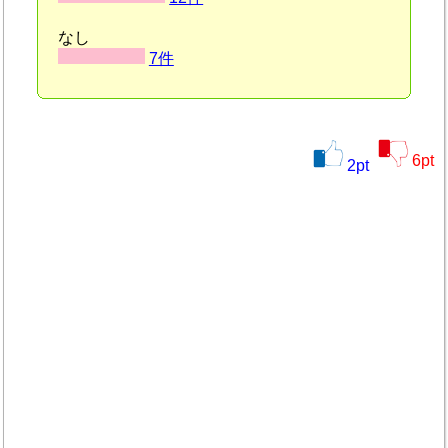
なし
7件
6
pt
2
pt