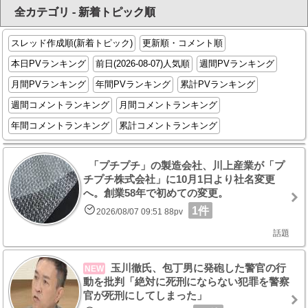
全カテゴリ - 新着トピック順
スレッド作成順(新着トピック)
更新順・コメント順
本日PVランキング
前日(2026-08-07)人気順
週間PVランキング
月間PVランキング
年間PVランキング
累計PVランキング
週間コメントランキング
月間コメントランキング
年間コメントランキング
累計コメントランキング
「プチプチ」の製造会社、川上産業が「プ
チプチ株式会社」に10月1日より社名変更
へ。創業58年で初めての変更。
1件
2026/08/07 09:51 88pv
話題
玉川徹氏、包丁男に発砲した警官の行
NEW
動を批判「絶対に死刑にならない犯罪を警察
官が死刑にしてしまった」