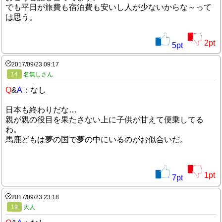
でも平日が旅費も宿泊費も安いし人が少ないからな～って
は思う。
2
pt
5
pt
2017/09/23 09:17
14
名無しさん
Q
&
A
：なし
日本も終わりだな…
親が親の役目を果たさない上に子供が甘えて便乗してる
わ。
馬鹿どもは夢の国で夢の中にいるのがお似合いだ。
1
pt
7
pt
2017/09/23 23:18
19
大人