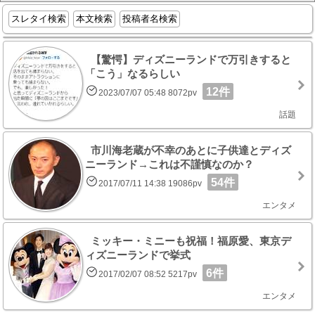
スレタイ検索
本文検索
投稿者名検索
【驚愕】ディズニーランドで万引きすると
「こう」なるらしい
12件
2023/07/07 05:48 8072pv
話題
市川海老蔵が不幸のあとに子供達とディズ
ニーランド→これは不謹慎なのか？
54件
2017/07/11 14:38 19086pv
エンタメ
ミッキー・ミニーも祝福！福原愛、東京デ
ィズニーランドで挙式
6件
2017/02/07 08:52 5217pv
エンタメ