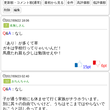
更新順・コメント順(通常)
最初から見る
全件
高評価順
低評価順
削除
編集
2017/09/22 18:06
7
名無しさん
Q
&
A
：なし
〈あり〉が多くて草
ガキは学校行ってりゃいいんだ！
馬鹿たれ親も少しは勉強せえや！
6
pt
15
pt
2017/09/23 02:40
12
おちんちゃん
Q
&
A
：なし
子が通う学校にも休ませて行く家族がチラホラいます。
別に其々の自由でいいけど、うちはそこまではやらないで
おこうと話し合ってます。