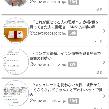
10件
2026/08/08 19:35 361pv
話題
「これが痩せてる人の思考？」赤福2個を
買ってきた夫に妻驚き SNSで共感の声
6件
2026/08/06 01:00 324pv
フード
トランプ大統領、イラン情勢を巡る発言で
巨額の利益か
3件
2026/08/04 00:13 235pv
話題
ウォシュレットを使わない女性 彼氏から
「くさくさお尻じゃん」と言われネットで賛
否
10件
2026/08/06 02:29 480pv
ライフ