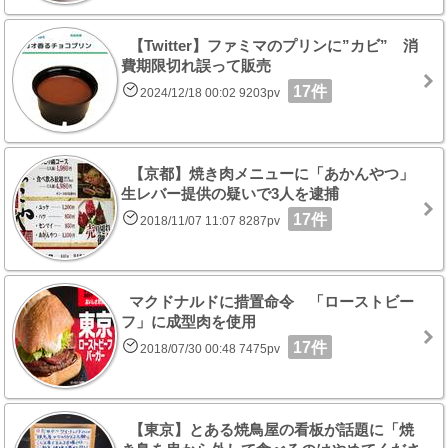
【Twitter】ファミマのプリンに”カビ” 消
費期限切れ誤って販売
17件
2024/12/18 00:02 9203pv
【京都】焼き肉メニューに「あかんやつ」
生レバー提供の疑いで3人を逮捕
17件
2018/11/07 11:07 8287pv
マクドナルドに措置命令 「ローストビー
フ」に成型肉を使用
17件
2018/07/30 00:48 7475pv
【東京】とある焼鳥屋の看板が話題に「焼