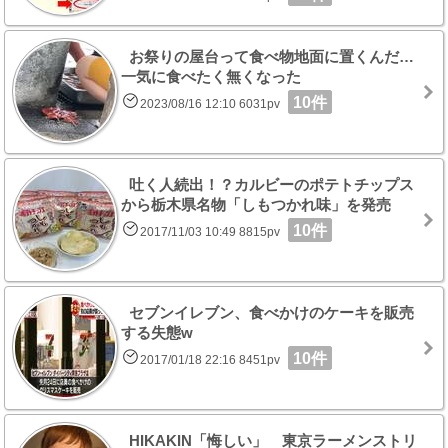
お祭りの屋台って食べ物地面に置くんだ…
一気に食べたく無くなった
10件
2023/08/16 12:10 6031pv
吐く人続出！？カルビーのポテトチップス
から栃木県名物「しもつかれ味」を発売
10件
2017/11/03 10:49 8815pv
セブンイレブン、食べかけのケーキを販売
する失態w
10件
2017/01/18 22:16 8451pv
HIKAKIN「悔しい」 東京ラーメンストリ