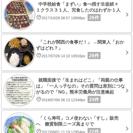
中学校給食「まずい」食べ残す生徒続々
１クラス３１人、完食したのはわずか１人
26件
2017/10/28 08:57 10898pv
「これが関西の食事だ！」 →関東人「おか
ずはどれ？」
26件
2017/07/26 14:10 10916pv
就職面接で「生まれはどこ」「両親の仕事
は」「一人っ子なの」その質問は差別につな
がるので「NG」熊本労働局が注意喚起
24件
2018/07/06 06:13 12348pv
「くら寿司」コメ使わない「すし」販売
へ 糖質制限ニーズ高まりで
22件
2017/09/01 11:19 12954pv