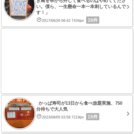
き鳥を串から外して食べるのはやめてくださ
い。僕ら、一生懸命一本一本刺しているんで
す！」
16件
2017/06/26 06:42 7434pv
かっぱ寿司が13日から食べ放題実施、750
分待ちで大人気
15件
2023/08/05 03:58 7219pv