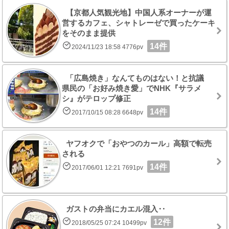
【京都人気観光地】中国人系オーナーが運
営するカフェ、シャトレーゼで買ったケーキ
をそのまま提供
14件
2024/11/23 18:58 4776pv
「広島焼き」なんてものはない！と抗議
県民の「お好み焼き愛」でNHK『サラメ
シ』がテロップ修正
14件
2017/10/15 08:28 6648pv
ヤフオクで「おやつのカール」高額で転売
される
14件
2017/06/01 12:21 7691pv
ガストの弁当にカエル混入‥
12件
2018/05/25 07:24 10499pv