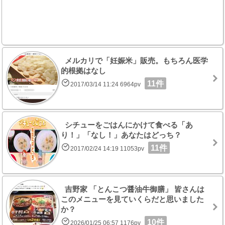
メルカリで「妊娠米」販売。もちろん医学
的根拠はなし
11件
2017/03/14 11:24 6964pv
シチューをごはんにかけて食べる「あ
り！」「なし！」あなたはどっち？
11件
2017/02/24 14:19 11053pv
吉野家 「とんこつ醤油牛御膳」 皆さんは
このメニューを見ていくらだと思いました
か？
10件
2026/01/25 06:57 1176pv