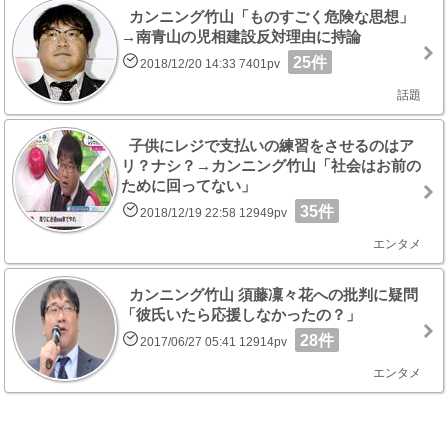
カンニング竹山「ものすごく危険な思想」
→南青山の児相建設反対理由に持論
25件
2018/12/20 14:33 7401pv
話題
子供にレジで支払いの練習をさせるのはア
リ？ナシ？→カンニング竹山「社会はお前の
ために回ってない」
35件
2018/12/19 22:58 12949pv
エンタメ
カンニング竹山 須藤凜々花への批判に疑問
「彼氏いたら応援しなかったの？」
28件
2017/06/27 05:41 12914pv
エンタメ