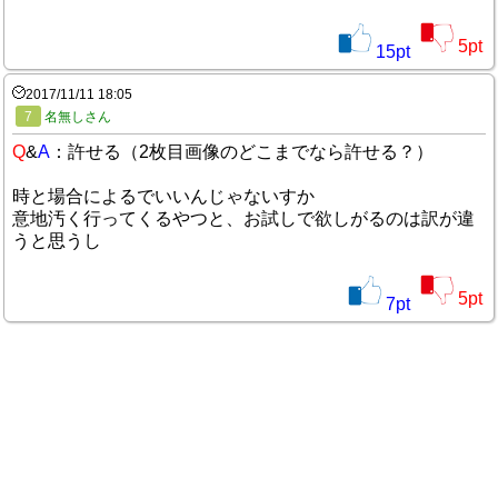
5
pt
15
pt
2017/11/11 18:05
7
名無しさん
Q
&
A
：許せる（2枚目画像のどこまでなら許せる？）
時と場合によるでいいんじゃないすか
意地汚く行ってくるやつと、お試しで欲しがるのは訳が違
うと思うし
5
pt
7
pt