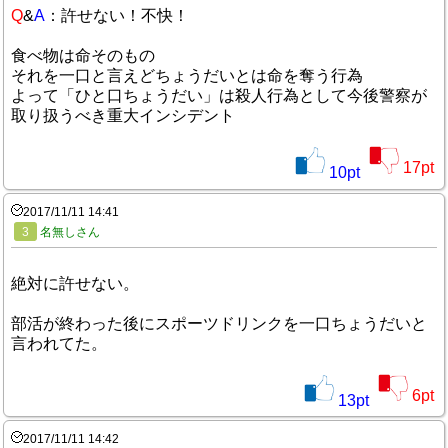
Q
&
A
：許せない！不快！
食べ物は命そのもの
それを一口と言えどちょうだいとは命を奪う行為
よって「ひと口ちょうだい」は殺人行為として今後警察が
取り扱うべき重大インシデント
17
pt
10
pt
2017/11/11 14:41
3
名無しさん
絶対に許せない。
部活が終わった後にスポーツドリンクを一口ちょうだいと
言われてた。
6
pt
13
pt
2017/11/11 14:42