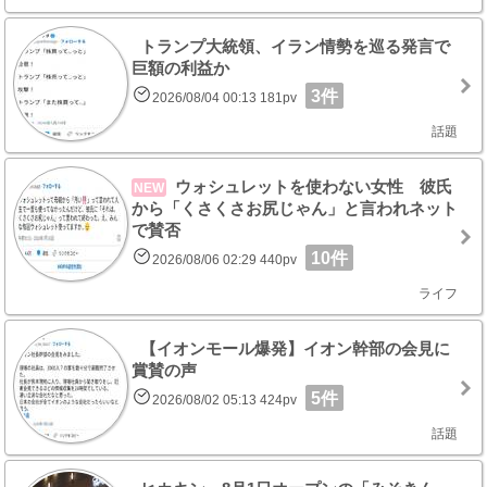
トランプ大統領、イラン情勢を巡る発言で
巨額の利益か
3件
2026/08/04 00:13 181pv
話題
ウォシュレットを使わない女性 彼氏
NEW
から「くさくさお尻じゃん」と言われネット
で賛否
10件
2026/08/06 02:29 440pv
ライフ
【イオンモール爆発】イオン幹部の会見に
賞賛の声
5件
2026/08/02 05:13 424pv
話題