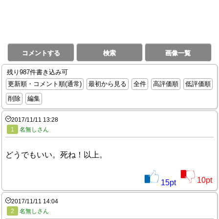
コメントする
検索
画像一覧
残り987件書き込み可
更新順・コメント順(通常)
最初から見る
全件
高評価順
低評価順
削除
編集
2017/11/11 13:28
1
名無しさん
どうでもいい。死ね！以上。
10
pt
15
pt
2017/11/11 14:04
2
名無しさん