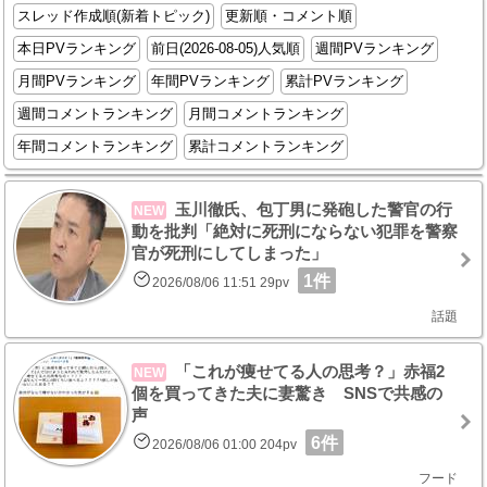
スレッド作成順(新着トピック)
更新順・コメント順
本日PVランキング
前日(2026-08-05)人気順
週間PVランキング
月間PVランキング
年間PVランキング
累計PVランキング
週間コメントランキング
月間コメントランキング
年間コメントランキング
累計コメントランキング
玉川徹氏、包丁男に発砲した警官の行
NEW
動を批判「絶対に死刑にならない犯罪を警察
官が死刑にしてしまった」
1件
2026/08/06 11:51 29pv
話題
「これが痩せてる人の思考？」赤福2
NEW
個を買ってきた夫に妻驚き SNSで共感の
声
6件
2026/08/06 01:00 204pv
フード