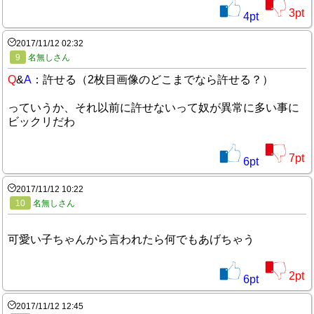
3
pt
4
pt
2017/11/12 02:32
9
名無しさん
Q
&
A
：許せる（2枚目画像のどこまでなら許せる？）
っていうか、それ以前に許せないって奴が異常に多い事に
ビックリだわ
7
pt
6
pt
2017/11/12 10:22
10
名無しさん
可愛い子ちゃんから言われたら何でもあげちゃう
2
pt
6
pt
2017/11/12 12:45