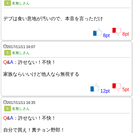
4
名無しさん
デブは食い意地が汚いので、本音を言っただけ
8
pt
8
pt
2017/11/11 16:07
5
名無しさん
Q
&
A
：許せない！不快！
家族ならいいけど他人なら無視する
5
pt
12
pt
2017/11/11 16:35
6
名無しさん
Q
&
A
：許せない！不快！
自分で買え！糞チョン野郎！