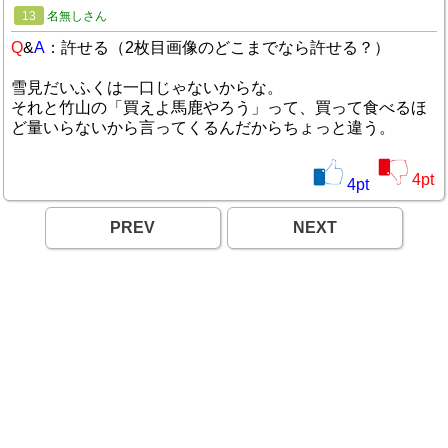
13
名無しさん
Q
&
A
：許せる（2枚目画像のどこまでなら許せる？）
雪見だいふくは一口じゃないからな。
それと竹山の「買えよ馬鹿やろう」って、買って食べるほ
ど量いらないから言ってくるんだからちょっと違う。
4
pt
4
pt
PREV
NEXT