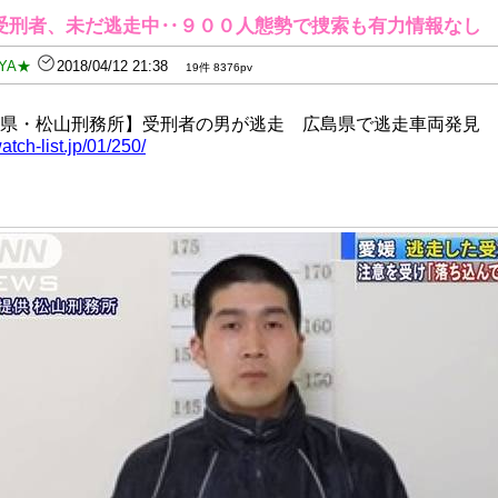
受刑者、未だ逃走中‥９００人態勢で捜索も有力情報なし
YA★
2018/04/12 21:38
19件 8376pv
県・松山刑務所】受刑者の男が逃走 広島県で逃走車両発見
watch-list.jp/01/250/