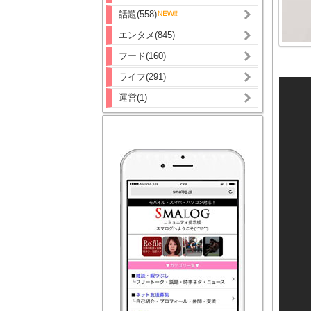
話題(558)
エンタメ(845)
フード(160)
ライフ(291)
運営(1)