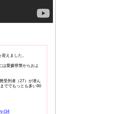
を迎えました。
には愛媛県警からおよ
麿受刑者（27）が潜ん
まででもっとも多い90
v-l34