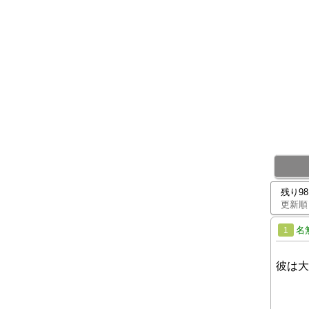
残り9
更新順
名
1
彼は大