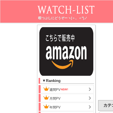
暇つぶしにどうぞーヽ(＞。＜*)ノ
▼Ranking
週間PV
月間PV
カテ
年間PV