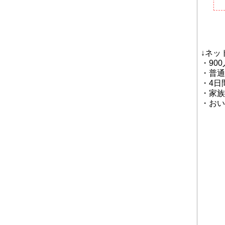
↓ネッ
・90
・普通
・4日
・家族
・おい