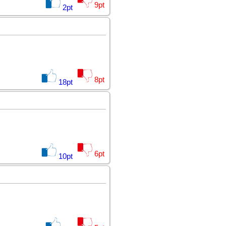
9
pt
2
pt
8
pt
18
pt
6
pt
10
pt