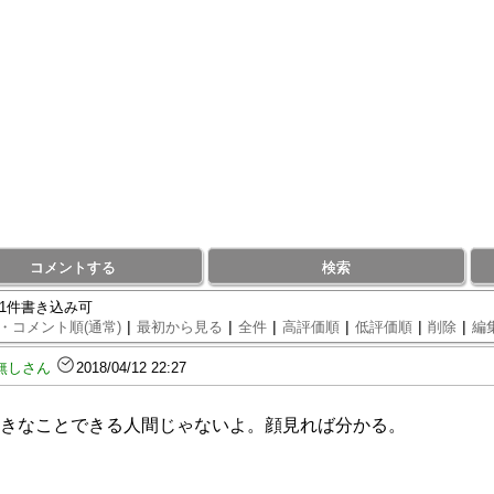
コメントする
検索
81件書き込み可
|
|
|
|
|
|
・コメント順(通常)
最初から見る
全件
高評価順
低評価順
削除
編
無しさん
2018/04/12 22:27
きなことできる人間じゃないよ。顔見れば分かる。