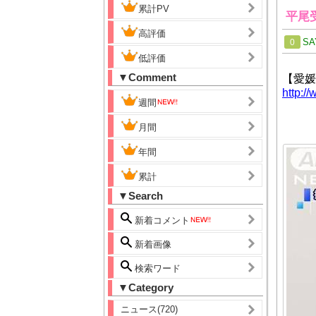
累計PV
平尾
高評価
SA
0
低評価
▼Comment
【愛媛
http://
週間
月間
年間
累計
▼Search
新着コメント
新着画像
検索ワード
▼Category
ニュース(720)