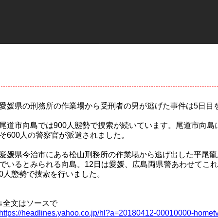
愛媛県の刑務所の作業場から受刑者の男が逃げた事件は5日目
尾道市向島では900人態勢で捜索が続いています。尾道市向島
そ600人の警察官が派遣されました。
愛媛県今治市にある松山刑務所の作業場から逃げ出した平尾龍
でいるとみられる向島。12日は愛媛、広島両県警あわせてこれ
0人態勢で捜索を行いました。
↓全文はソースで
https://headlines.yahoo.co.jp/hl?a=20180412-00010000-hometv