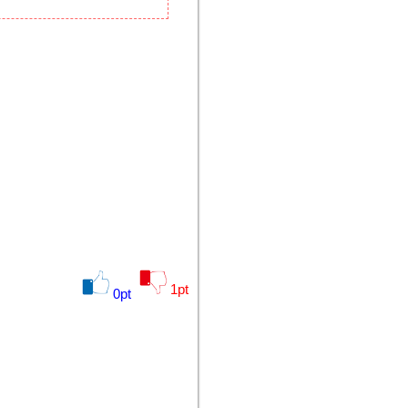
1
pt
0
pt