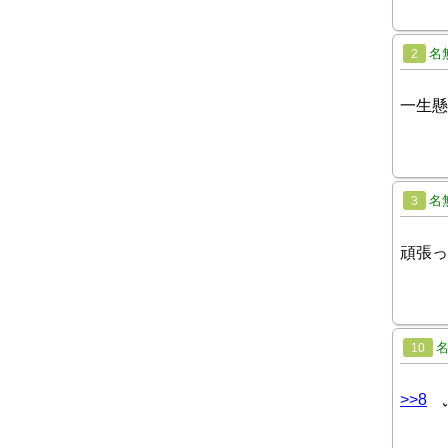
名
2
一生懸
名
3
頑張っ
10
>>8
ふ