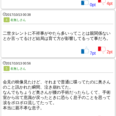
4
pt
0
pt
2017/10/13 00:38
4
名無しさん
二世タレントに不祥事がやたら多いってことは親関係ない
とか言ってるけど結局は育て方が影響してるって事だろ。
2
pt
7
pt
2017/10/13 00:56
5
名無しさん
会見の映像見たけど、それまで普通に喋ってたのに奥さん
のこと訊かれた瞬間、泣き崩れてた。
なんでもちょうど奥さんが腰の手術だったらしくて、手術
室から出て意識が戻ったときに恐らく息子のことを思って
涙をポロポロ流してたって。
本当に親不孝な息子。