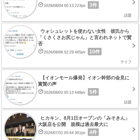
3件
2026/08/04 00:13 223pv
話題
ウォシュレットを使わない女性 彼氏から
「くさくさお尻じゃん」と言われネットで賛
否
10件
2026/08/06 02:29 465pv
ライフ
【イオンモール爆発】イオン幹部の会見に
賞賛の声
5件
2026/08/02 05:13 448pv
話題
ヒカキン、8月1日オープンの「みそきん」
大阪店を公開 規模は過去最大に
4件
2026/07/31 05:44 301pv