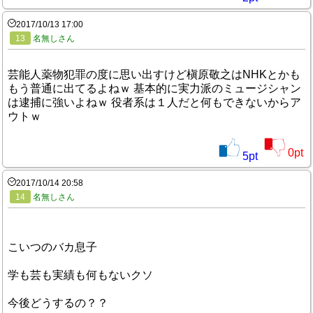
2017/10/13 17:00
13
名無しさん
芸能人薬物犯罪の度に思い出すけど槇原敬之はNHKとかも
もう普通に出てるよねｗ 基本的に実力派のミュージシャン
は逮捕に強いよねｗ 役者系は１人だと何もできないからア
ウトｗ
0
pt
5
pt
2017/10/14 20:58
14
名無しさん
こいつのバカ息子
学も芸も実績も何もないクソ
今後どうするの？？