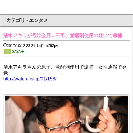
カテゴリ - エンタメ
清水アキラが号泣会見→三男、覚醒剤使用の疑いで逮捕
15件 5262pv
2017/10/12 23:21
0
SAYA★
清水アキラさんの息子、覚醒剤使用で逮捕 女性通報で発
覚
http://watch-list.jp/01/158/