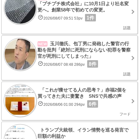
「プチプチ株式会社」に10月1日より社名変
更へ。創業58年で初めての変更。
1件
2026/08/07 09:51 53pv
話題
玉川徹氏、包丁男に発砲した警官の行
NEW
動を批判「絶対に死刑にならない犯罪を警察
官が死刑にしてしまった」
8件
2026/08/07 08:48 286pv
話題
「これが痩せてる人の思考？」赤福2個を
買ってきた夫に妻驚き SNSで共感の声
6件
2026/08/06 01:00 294pv
フード
トランプ大統領、イラン情勢を巡る発言で
巨額の利益か