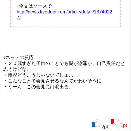
↓全文はソースで
http://news.livedoor.com/article/detail/1374022
7/
↓ネットの反応
・２０歳すぎた子供のことでも親が謝罪か。自己責任だと
思うけどな。
・親がどうこうじゃないでしょ…。
・こんなことで会見させるなんてかわいそうに。
・うーん、この会見には涙出る。
1
pt
2
pt