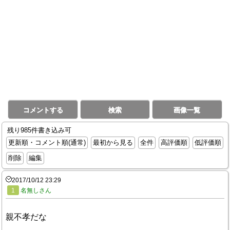
コメントする
検索
画像一覧
残り985件書き込み可
更新順・コメント順(通常)
最初から見る
全件
高評価順
低評価順
削除
編集
2017/10/12 23:29
1
名無しさん
親不孝だな