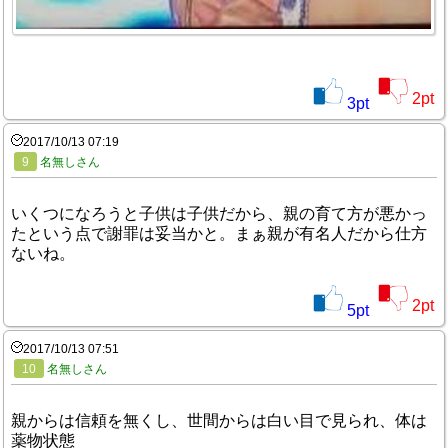
2
pt
3
pt
2017/10/13 07:19
9
名無しさん
いくつになろうと子供は子供だから、親の育て方が悪かっ
たという点で謝罪は妥当かと。まぁ親が有名人だから仕方
ないね。
2
pt
5
pt
2017/10/13 07:51
10
名無しさん
親からは信頼を無くし、世間からは白い目で見られ、体は
薬物状態