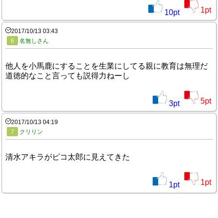
1
pt
10
pt
2017/10/13 03:43
6
名無しさん
他人を小馬鹿にすることを生業にしてる親に教育は無理だ
道徳的なこと言っても説得力ねーし
5
pt
3
pt
2017/10/13 04:19
7
クリリン
清水アキラがピコ太郎に見えてきた
1
pt
1
pt