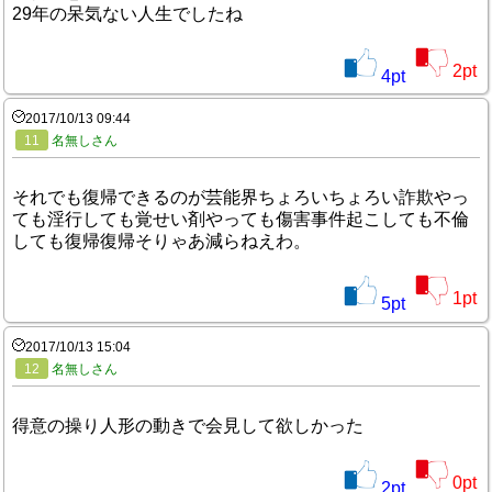
29年の呆気ない人生でしたね
2
pt
4
pt
2017/10/13 09:44
11
名無しさん
それでも復帰できるのが芸能界ちょろいちょろい詐欺やっ
ても淫行しても覚せい剤やっても傷害事件起こしても不倫
しても復帰復帰そりゃあ減らねえわ。
1
pt
5
pt
2017/10/13 15:04
12
名無しさん
得意の操り人形の動きで会見して欲しかった
0
pt
2
pt