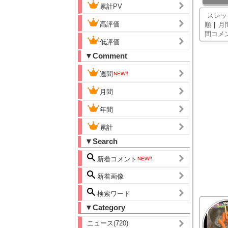
累計PV
スレッ
高評価
|
順
月
間コメ
低評価
▼Comment
週間
月間
年間
累計
▼Search
新着コメント
新着画像
検索ワード
▼Category
ニュース(720)