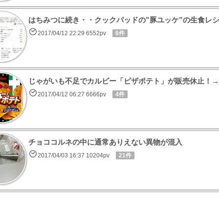
はちみつに続き・・クックパッドの”豚ユッケ”の生食レ
2017/04/12 22:29 6552pv
6件
じゃがいも不足でカルビー「ピザポテト」が販売休止！→
2017/04/12 06:27 6666pv
4件
チョココルネの中に通常ありえない異物が混入
2017/04/03 16:37 10204pv
21件