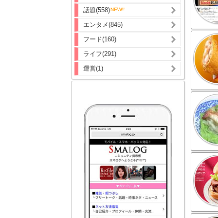
話題(558)
エンタメ(845)
フード(160)
ライフ(291)
運営(1)