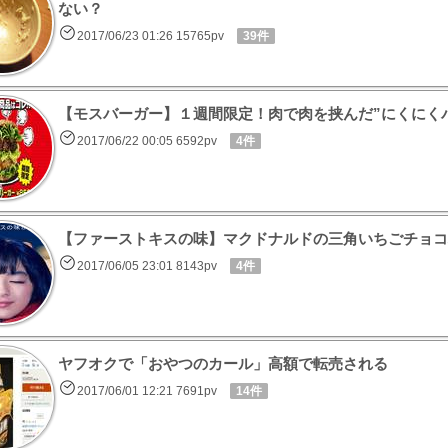
ない？
2017/06/23 01:26 15765pv
39件
【モスバーガー】１週間限定！肉で肉を挟んだ”にくにく
2017/06/22 00:05 6592pv
4件
【ファーストキスの味】マクドナルドの三角いちごチョコ
2017/06/05 23:01 8143pv
4件
ヤフオクで「おやつのカール」高額で転売される
2017/06/01 12:21 7691pv
14件