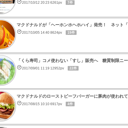
2017/10/12 20:23 6261pv
7件
マクドナルドが「ヘーホンホヘホハイ」発売！ ネット「
2017/10/05 14:40 8624pv
19件
「くら寿司」コメ使わない「すし」販売へ 糖質制限ニー
2017/09/01 11:19 12952pv
22件
マクドナルドのローストビーフバーガーに豚肉が使われて
2017/08/15 10:10 6917pv
4件