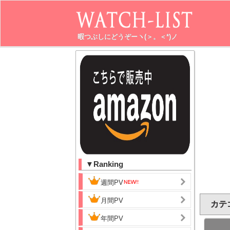
暇つぶしにどうぞーヽ(＞。＜*)ノ
▼Ranking
週間PV
月間PV
カテゴ
年間PV