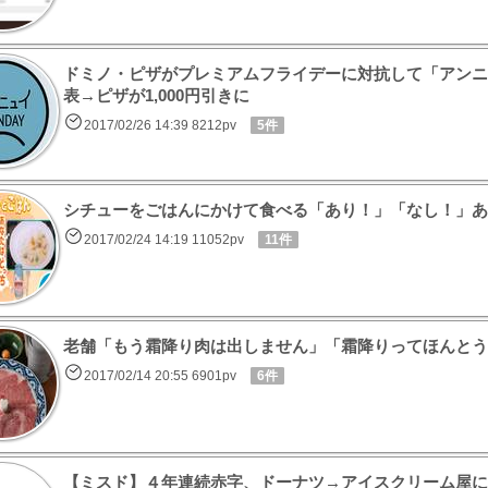
ドミノ・ピザがプレミアムフライデーに対抗して「アンニ
表→ピザが1,000円引きに
2017/02/26 14:39 8212pv
5件
シチューをごはんにかけて食べる「あり！」「なし！」あ
2017/02/24 14:19 11052pv
11件
老舗「もう霜降り肉は出しません」「霜降りってほんとう
2017/02/14 20:55 6901pv
6件
【ミスド】４年連続赤字、ドーナツ→アイスクリーム屋に