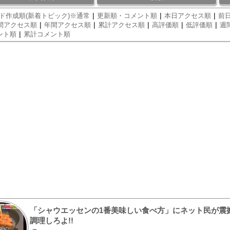
|
|
|
ド作成順(新着トピック)※通常
更新順・コメント順
本日アクセス順
前日
|
|
|
|
|
間アクセス順
年間アクセス順
累計アクセス順
高評価順
低評価順
週
|
ント順
累計コメント順
「シャウエッセンの1番美味しい食べ方」にネット民が震
調理しろよ!!