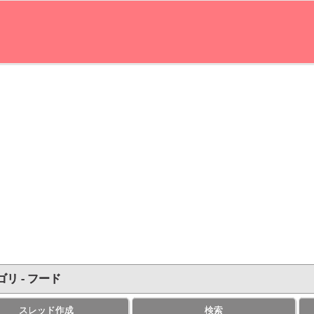
リ - フード
スレッド作成
検索