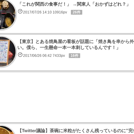
「これが関西の食事だ！」 →関東人「おかずはどれ？」
2017/07/26 14:10 10916pv
26件
【東京】とある焼鳥屋の看板が話題に「焼き鳥を串から外
い。僕ら、一生懸命一本一本刺しているんです！」
2017/06/26 06:42 7433pv
16件
【Twitter議論】茶碗に米粒がたくさん残っているのに”