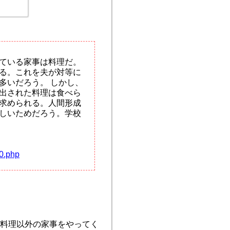
ている家事は料理だ。
る。これを夫が対等に
多いだろう。 しかし、
出された料理は食べら
求められる。人間形成
しいためだろう。学校
90.php
。料理以外の家事をやってく