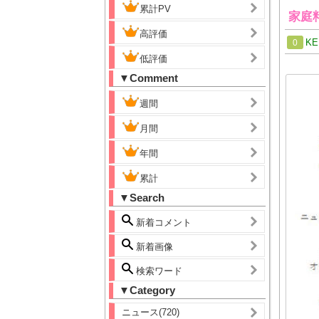
累計PV
家庭
高評価
KE
0
低評価
▼Comment
週間
月間
年間
累計
▼Search
新着コメント
新着画像
検索ワード
▼Category
ニュース(720)