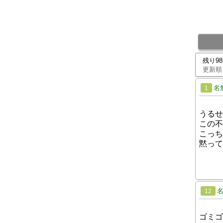
残り9
更新順
名
1
うるせ
この不
こっち
黙って
12
ゴミゴ