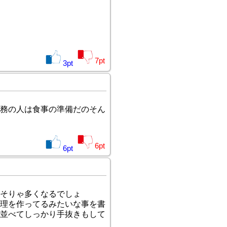
7
pt
3
pt
務の人は食事の準備だのそん
6
pt
6
pt
そりゃ多くなるでしょ
理を作ってるみたいな事を書
並べてしっかり手抜きもして