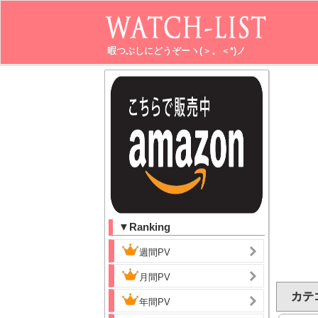
暇つぶしにどうぞーヽ(＞。＜*)ノ
▼Ranking
週間PV
月間PV
カテゴ
年間PV