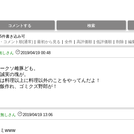
コメントする
検索
85件書き込み可
|
|
|
|
|
|
・コメント順(通常)
最初から見る
全件
高評価順
低評価順
削除
編
無しさん
2019/04/19 00:48
ークソ雌豚ども。
誠実の塊が。
は料理以上に料理以外のことをやってんだよ！
飯作れ、ゴミクズ野郎が！
名無しさん
2019/04/19 13:06
ミwww