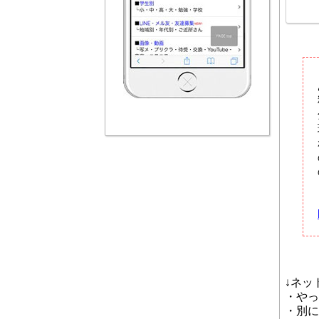
↓ネッ
・やっ
・別に