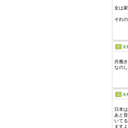
女は家
それの
名
2
共働き
なのし
名
3
日本は
あと昔
いてる
ますよ