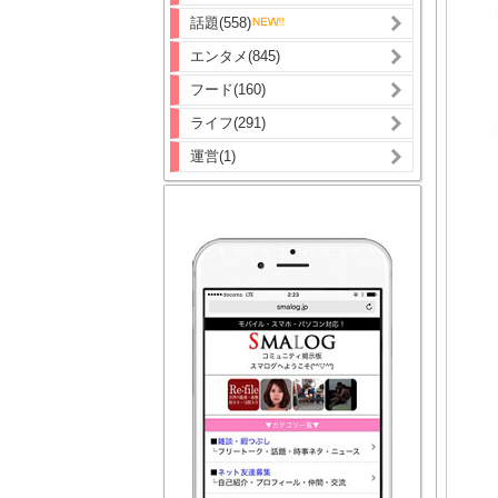
話題(558)
エンタメ(845)
フード(160)
ライフ(291)
運営(1)